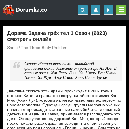
Дорама Задача трёх тел 1 Сезон (2023)
смотреть онлайн
San ti / The Three-Body Problem
Сериал «Задача трёх тел» – китайский
фантастический детектив от режиссёра Ян Лэй. В
главных ролях: Кун Линь, Линь Юн Цзянь, Ван Чуань
Цзюнь, Ян Жун, Чжу Цзянь, Хань Цин и другие.
Действие сюжета этой драмы происходит в 2007 году в
столице Китая и вращается вокруг китайского физика Ван
Мяо (Чжан Луи), который является известным экспертом по
наноматериалам. Однажды среди группы молодых учёных
начинают происходить странные самоубийства, и опытный
детектив Ши Цян (Ю Хэвэй) принимается расследовать это
дело. Он заручается поддержкой Ван Мяо, который вскоре
после начала расследования выходит на с таинственную
организацию под названием «Границы науки». Сам того не