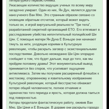
литературного первоисточника.
Ужасающее количество ведущих ученых по всему миру
загадочно умирает. Один из них, Ян Дун, является другом
нано-ученого Ван Мяо. Это странным образом связано со
зловещим обратным отсчетом, который может видеть
только он, и игрой виртуальной реальности "Три тела",
разработанной секретной организацией ETO. Его втягивает в
расследование убийства непочтительный полицейский Ши
Цян. С помощью матери Ян Дуна Е Вэньцзе они начинают
тянуть за нити, уходящие корнями в Культурную
революцию, чтобы раскрыть заговор с экзистенциальными
последствиями. Довольно неожиданно Ши Цян злорадно
сообщает о том, что будет дальше, еще до того, как мы
пройдем половину драмы! Этот монументальный вывод
принимается без споров, что усиливает ощущение
антиклимакса. Затем мы получаем расширенный флешбэк к
жестокому, откровенному и язвительному изображению
Культурной революции, который бесстрастно обнажает
потерю общей человечности, полное отчаяние и
одиночество того периода и ярость, которая должна таиться
под поверхностью.
Авторы проделали фантастическую работу, оживив Ван
Мяо, Ши Цяня и Е Вэньцзе. В дораме они раскрыты гораздо