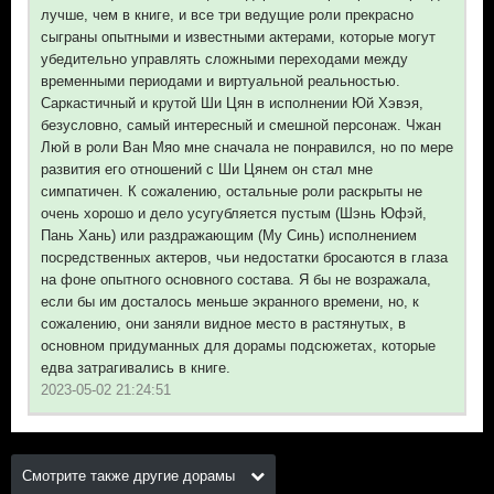
лучше, чем в книге, и все три ведущие роли прекрасно
сыграны опытными и известными актерами, которые могут
убедительно управлять сложными переходами между
временными периодами и виртуальной реальностью.
Саркастичный и крутой Ши Цян в исполнении Юй Хэвэя,
безусловно, самый интересный и смешной персонаж. Чжан
Люй в роли Ван Мяо мне сначала не понравился, но по мере
развития его отношений с Ши Цянем он стал мне
симпатичен. К сожалению, остальные роли раскрыты не
очень хорошо и дело усугубляется пустым (Шэнь Юфэй,
Пань Хань) или раздражающим (Му Синь) исполнением
посредственных актеров, чьи недостатки бросаются в глаза
на фоне опытного основного состава. Я бы не возражала,
если бы им досталось меньше экранного времени, но, к
сожалению, они заняли видное место в растянутых, в
основном придуманных для дорамы подсюжетах, которые
едва затрагивались в книге.
2023-05-02 21:24:51
Смотрите также другие дорамы