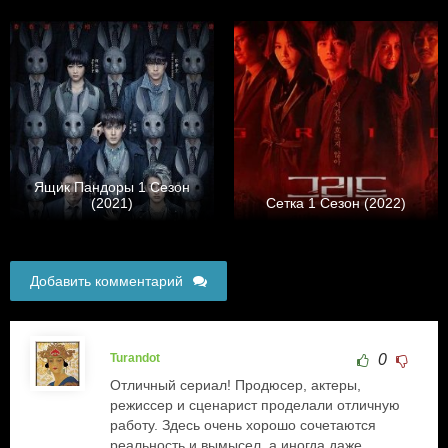
Ящик Пандоры 1 Сезон
(2021)
Сетка 1 Сезон (2022)
Добавить комментарий
Turandot
0
Отличный сериал! Продюсер, актеры,
режиссер и сценарист проделали отличную
работу. Здесь очень хорошо сочетаются
реальность и вымысел, а иногда даже