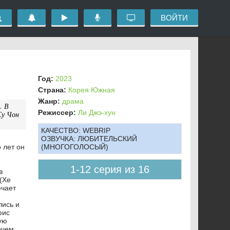
ВОЙТИ
Год:
2023
Страна:
Корея Южная
Жанр:
драма
. В
Режиссер:
Ли Джэ-хун
Су Чон
КАЧЕСТВО:
WEBRIP
ОЗВУЧКА:
ЛЮБИТЕЛЬСКИЙ
 лет он
(МНОГОГОЛОСЫЙ)
1-12 серия из 16
в
(Хе
ечает
лись и
фис
ую
ечем