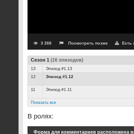
3 268
Посмотреть позже
Есть
Сезон 1
(16 эпизодов)
13
Эпизод #1.13
12
Эпизод #1.12
11
Эпизод #1.11
Показать все
В ролях:
Форма для комментариев расположена в