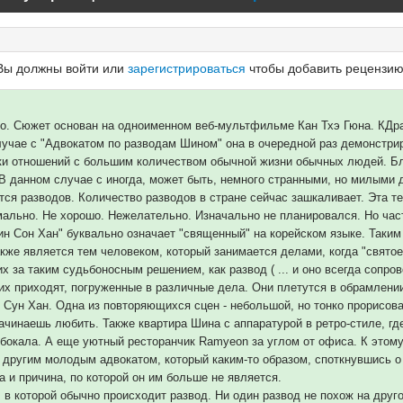
Вы должны войти или
зарегистрироваться
чтобы добавить рецензию
шо. Сюжет основан на одноименном веб-мультфильме Кан Тхэ Гюна. КДра
 случае с "Адвокатом по разводам Шином" она в очередной раз демонстри
ки отношений с большим количеством обычной жизни обычных людей. Бл
В данном случае с иногда, может быть, немного странными, но милыми 
ся разводов. Количество разводов в стране сейчас зашкаливает. Эта т
рмально. Не хорошо. Нежелательно. Изначально не планировался. Но час
 Сон Хан" буквально означает "священный" на корейском языке. Таким 
кже является тем человеком, который занимается делами, когда "святое
 за таким судьбоносным решением, как развод ( ... и оно всегда сопро
их приходят, погруженные в различные дела. Они плетутся в обрамлении
н Сун Хан. Одна из повторяющихся сцен - небольшой, но тонко прорисов
начинаешь любить. Также квартира Шина с аппаратурой в ретро-стиле, гд
о бокала. А еще уютный ресторанчик Ramyeon за углом от офиса. К это
и другим молодым адвокатом, который каким-то образом, споткнувшись о
а и причина, по которой он им больше не является.
 которой обычно происходит развод. Ни один развод не похож на друго