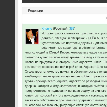
Рецензии
Kitsune
(Рецензий:
382
)
История, рассказанная неторопливо и хоро
девять", "Всегда" и "Встреча" - Ю Ён А. В
чувствительные портреты дружбы и динами
реалистичные характеры и обстоятельства. 
многих людей в Южной Корее, которые все чаще касают
пытаются донести свою точку зрения. Развод - это но
Название придумано с юмором. Имя адвоката Шина "Шин
становится провокационной игрой слов. Адвокат Шин та
Существует множество причин и обстоятельств, стоящих
необходимо переварить эмоционально). Некоторые из н
друга - прежде всего, однако, адвокат по разводам Ши
дверью, которая иногда застревает, и которую быстро 
предпочтительно подпевая и попивая соджу из винног
клиентом, который в итоге присоединяется к команде, 
также его собственное прошлое как одаренного пианист
Многослойные нюансы, рисующие сложную обстановку, в