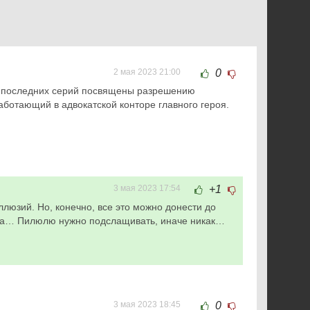
2 мая 2023 21:00
0
ко последних серий посвящены разрешению
аботающий в адвокатской конторе главного героя.
3 мая 2023 17:54
+1
ллюзий. Но, конечно, все это можно донести до
рода… Пилюлю нужно подслащивать, иначе никак…
3 мая 2023 18:45
0