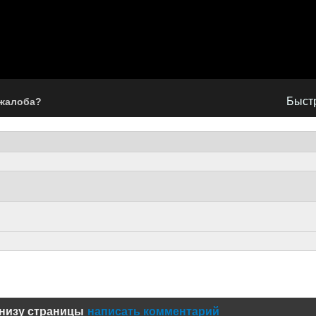
Быстр
 жалоба?
низу страницы
написать комментарий