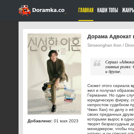
ГЛАВНАЯ
НАШИ ТОПЫ
ЖАНР
Дорама Адвокат 
Sinseonghan ihon / Divo
Сериал «Адвок
главных ролях:
и другие.
Сюжет этого сериала в
жил и получал образов
Германии. Но один случ
юридическую фирму, с
непростом судебном пр
Чжин Хан) по делу о её
своих преданных друзе
которыми вырос в одно
Добавлено:
01 мая 2023
творят безрассудные де
менеджером, чтобы под
натуру, и он спешит от