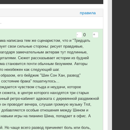
правила
.
-
+
0
ма написана тем же сценаристом, что и "Тридцать
рует свои сильные стороны: рисует правдивые,
агодаря замечательным актерам тут подлинные,
деталями. Сюжет рассказывает истории из будней
ема становится почти обычным безумием. Авторы
то неизбежен как следующий шаг.
образом, его бейджик "Шин Сон Хан, развод"
 состояние брака" пошатнулось...
вождается чувством стыда и неудачи, которое
 сюжета, в центре которого находятся три старых
анный ретро-кабинет адвоката с деревянной раздвижной
е он проводит вечера, слушая громкую музыку Trot,
му добавляются особые отношения между Шином и
 навыки игры на пианино Шина, попадает в офис. А
й. Но чаще всего развод причиняет боль или боль,