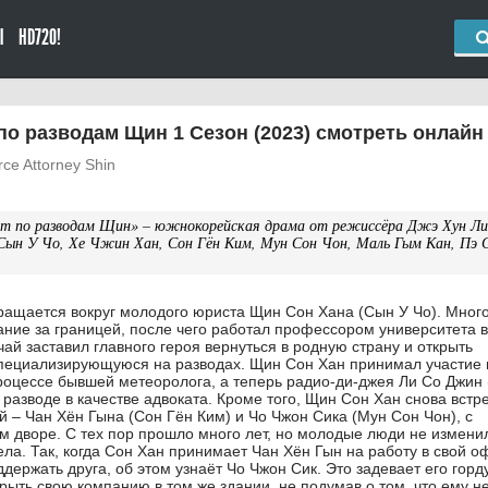
Ы
HD720!
по разводам Щин 1 Сезон (2023) смотреть онлайн
rce Attorney Shin
ат по разводам Щин» – южнокорейская драма от режиссёра Джэ Хун Ли
 Сын У Чо, Хе Чжин Хан, Сон Гён Ким, Мун Сон Чон, Маль Гым Кан, Пэ 
ращается вокруг молодого юриста Щин Сон Хана (Сын У Чо). Много
ание за границей, после чего работал профессором университета в
ай заставил главного героя вернуться в родную страну и открыть
пециализирующуюся на разводах. Щин Сон Хан принимал участие 
оцессе бывшей метеоролога, а теперь радио-ди-джея Ли Со Джин 
 разводе в качестве адвоката. Кроме того, Щин Сон Хан снова встр
й – Чан Хён Гына (Сон Гён Ким) и Чо Чжон Сика (Мун Сон Чон), с
м дворе. С тех пор прошло много лет, но молодые люди не измени
ла. Так, когда Сон Хан принимает Чан Хён Гын на работу в свой о
держать друга, об этом узнаёт Чо Чжон Сик. Это задевает его горд
крыть свою компанию в том же здании, не подумав о том, что ему н