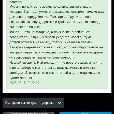
«адом».
Музыка не диктует эмоции, но словно вшита в ткань
истории. Там, где нужно, она замирает, оставляя только шум
дыхания и сердцебиение. Там, где всё рушится, она
разрывает тишину ударными и гулкими нотами, как сердце,
бьющееся в панике.
Финал — это не катарсис, а признание: в войне нет
победителей. Один из героев уходит в морской туман,
другой остаётся на берегу, третий исчезает в пламени.
Камера задерживается на волнах, которые будут такими же
завтра и через тысячу лет, напоминая: человеческие драмы
— всего лишь вспышки на фоне вечности.
«Белый шторм 3: Рай или ад» — не просто экшен, а притча
о цене, которую мы платим за власть, месть и иллюзии
свободы. И, возможно, о том, что рай и ад иногда живут в
одном человеке.
2025-08-15 22:22:27
Смотрите также другие дорамы