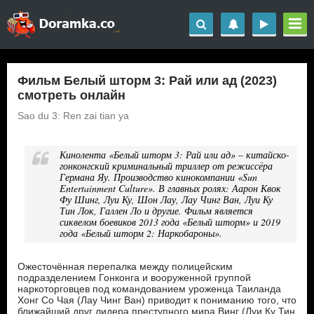
Фильм Белый шторм 3: Рай или ад (2023)
смотреть онлайн
Sao du 3: Ren zai tian ya
Кинолента «Белый шторм 3: Рай или ад» – китайско-
гонконгский криминальный триллер от режиссёра
Германа Яу. Производство кинокомпании «Sun
Entertainment Culture». В главных ролях: Аарон Квок
Фу Шинг, Луи Ку, Шон Лау, Лау Чинг Ван, Луи Ку
Тин Лок, Галлен Ло и другие. Фильм является
сиквелом боевиков 2013 года «Белый шторм» и 2019
года «Белый шторм 2: Наркобароны».
Ожесточённая перепалка между полицейским
подразделением Гонконга и вооруженной группой
наркоторговцев под командованием уроженца Таиланда
Хонг Со Чая (Лау Чинг Ван) приводит к пониманию того, что
ближайший друг лидера преступного мира Винг (Луи Ку Тин