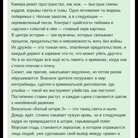
Камера режет пространство, как нож, — быстрые смены
кадров, взрывы света и тьмы. Одно мгновение ты видишь
побережье с тёплым закатом, а в следующее —
окровавленный песок. Контраст «райского» пейзажа и
«адских» событий в нём — главный нерв картины.
В центре истории — три мужчины, которых связывает
прошлое, предательство и невозможность жить без войны.
Их дружба — это тонкая нить, опалённая предательством, и
каждый держит в кармане что-то, что может убить другого.
Но в их взглядах всё ещё есть память о временах, когда они
стояли плечом к плечу.
Сюжет, как прилив, накатывает медленно, но потом разом
обрушивается. Вначале зрителя погружают в мир
контрабанды, сделки и криминальной дипломатии, где
улыбка — такой же инструмент убийства, как пистолет.
Постепенно ставки растут, и каждая сцена становится шагом
к неизбежной развязке.
Визуально «Белый шторм 3» — это танец света и пыли.
Дождь идёт, словно смывает чужую кровь, но в следующем
кадре он превращается в шторм, скрывающий побег.
Морская гладь становится зеркалом, в котором отражаются
лица людей, уже сделавших свой выбор между «раем» и