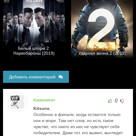
Белый шторм 2:
Наркобароны (2019)
Ударная волна 2 (2019)
Добавить комментарий
Katatsumuri
0
Kitsune
,
Особенно в финале, когда остаются только
они и море. Там нет слов, но есть такое
чувство, что никто из них не чувствует себя
победителем. Даже тот, кто выжил, выглядит