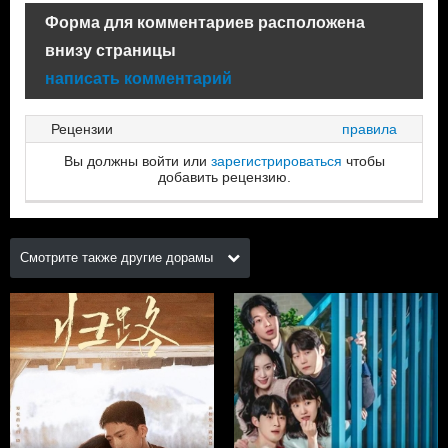
Форма для комментариев расположена
внизу страницы
написать комментарий
Рецензии
правила
Вы должны войти или
зарегистрироваться
чтобы
добавить рецензию.
Смотрите также другие дорамы