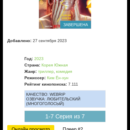
ЗАВЕРШЕНА
Добавлено:
27 сентября 2023
Год:
2023
Страна:
Корея Южная
Жанр:
триллер
,
комедия
Режиссер:
Ким Ён-хун
Рейтинг кинопоиска:
7.111
КАЧЕСТВО:
WEBRIP
ОЗВУЧКА:
ЛЮБИТЕЛЬСКИЙ
(МНОГОГОЛОСЫЙ)
1-7 Серия из 7
Онлайн просмотр
Плеер #2