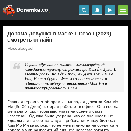
Дорама Девушка в маске 1 Сезон (2023)
смотреть онлайн
Maseuleugeol
Сериал «Девушка в маске» – южнокорейский
комедийный триллер от режиссёра Ким Ён Хуна. В
главных ролях: Ко Хён Джон, Ан Джэ Хон, Ём Хе
Ран, Нана и другие. Фильм создан по мотивам
одноимённого вебтуна, написанного Маэ Ми и
проиллюстрированного Хи Се.
Главная героиня этой драмы – молодая девушка Ким Мо
Ми (Ко Хён Джон), которая работает в офисе. Она всегда
мечтала о том, чтобы выступать на сцене и стать
известной. Однако была уверена, что её внешность не
идеальна и не соответствует требованиям шоу-бизнеса.
Ким Мо Ми казалось, что её мечты никогда не сбудутся и
дорога в мир развлечений для неё навсегда закрыта.