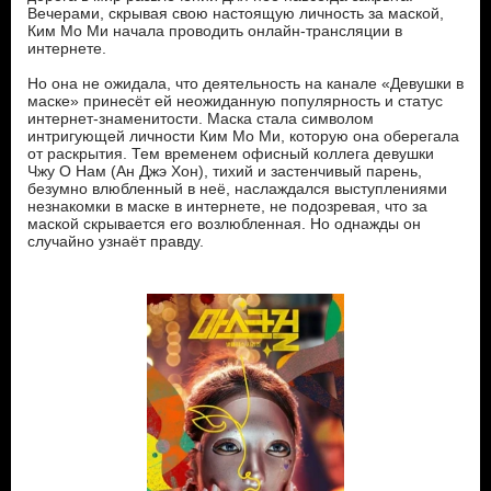
Вечерами, скрывая свою настоящую личность за маской,
Ким Мо Ми начала проводить онлайн-трансляции в
интернете.
Но она не ожидала, что деятельность на канале «Девушки в
маске» принесёт ей неожиданную популярность и статус
интернет-знаменитости. Маска стала символом
интригующей личности Ким Мо Ми, которую она оберегала
от раскрытия. Тем временем офисный коллега девушки
Чжу О Нам (Ан Джэ Хон), тихий и застенчивый парень,
безумно влюбленный в неё, наслаждался выступлениями
незнакомки в маске в интернете, не подозревая, что за
маской скрывается его возлюбленная. Но однажды он
случайно узнаёт правду.