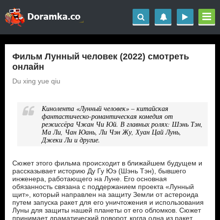
Фильм Лунный человек (2022) смотреть
онлайн
Du xing yue qiu
Кинолента «Лунный человек» – китайская
фантастическо-романтическая комедия от
режиссёра Чжан Чи Юй. В главных ролях: Шэнь Тэн,
Ма Ли, Чан Юань, Ли Чэн Жу, Хуан Цай Лунь,
Джеки Ли и другие.
Сюжет этого фильма происходит в ближайшем будущем и
рассказывает историю Ду Гу Юэ (Шэнь Тэн), бывшего
инженера, работающего на Луне. Его основная
обязанность связана с поддержанием проекта «Лунный
щит», который направлен на защиту Земли от астероида
путем запуска ракет для его уничтожения и использования
Луны для защиты нашей планеты от его обломков. Сюжет
принимает драматический поворот, когда одна из ракет