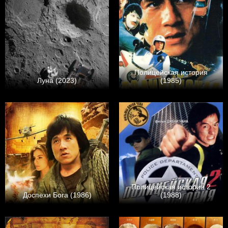
Полицейская история
Луна (2023)
(1985)
Полицейская история 2
Доспехи Бога (1986)
(1988)