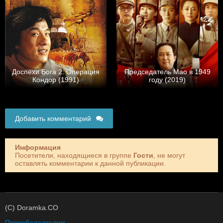
Доспехи Бога 2: Операция
Председатель Мао в 1949
Кондор (1991)
году (2019)
Добавить комментарий
Информация
Посетители, находящиеся в группе
Гости
, не могут
оставлять комментарии к данной публикации.
(C) Doramka.CO
Првообаладтелям