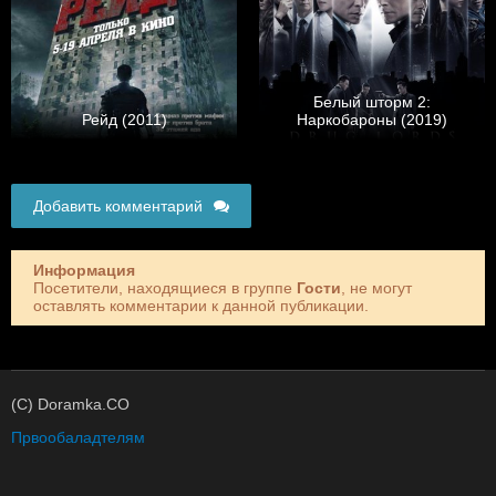
Белый шторм 2:
Рейд (2011)
Наркобароны (2019)
Добавить комментарий
Информация
Посетители, находящиеся в группе
Гости
, не могут
оставлять комментарии к данной публикации.
(C) Doramka.CO
Првообаладтелям