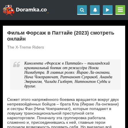
Фильм Форсаж в Паттайе (2023) смотреть
онлайн
The X-Treme Riders
Кинолента «Форсаж в Паттайе» – таиландский
криминальный боевик от режиссёра Нонзи
Нимибутра. В главных ролях: Йираю Ла-онгмани,
Нича Чокпраякчат, Ратчанонт Супракоб, Ананда
Эверингэм, Чалида Гилберт, Натпонгпон Судди и
другие.
Сюжет этого напряжённого боевика вращается вокруг двух
непревзойдённых бойцов – брата Кла (Йираю Ла-онгмани)
и сестры Фан (Нича Чокпраякчат), которые попадают в
ловушку транснациональной преступной сети
наркоторговли. Поначалу эта группировка работала
слаженно и, присоединившись к ней, главные герои
получили возможность проявить себя. Но внезапно всё