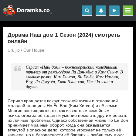
Дорама Наш дом 1 Сезон (2024) смотреть
онлайн
Uri, jip / Our House
Сериал «Наш дом» – южнокорейский комедийный
триллер от режиссёров Ли Дон-хёна и Ким Сын-у. В
главных ролях: Ким Хи-сон, Ли Хе-ён, Ким Нам-хи,
Ёну, Ли Джу-ён, Хван Чхан-сон, Пак Чэ-чхан и
другие.
Сериал вращается вокруг сложной жизни и отношений
молодой женщины Но Ён Вон (Ким Хи-сон) и её семьи.
Многие восхищаются ею как известным семейным
психологом за её талант и умение помогать другим решать
их личные проблемы. Однако собственная жизнь Но Ён Вон
принимает мрачный оборот, когда она оказывается
втянутой в опасное дело, которое угрожает не только её
карьере, но и безопасности её близких – любящему мужу