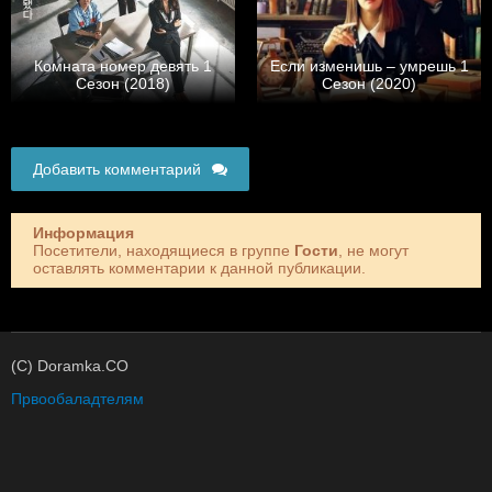
Комната номер девять 1
Если изменишь – умрешь 1
Сезон (2018)
Сезон (2020)
Добавить комментарий
Информация
Посетители, находящиеся в группе
Гости
, не могут
оставлять комментарии к данной публикации.
(C) Doramka.CO
Првообаладтелям