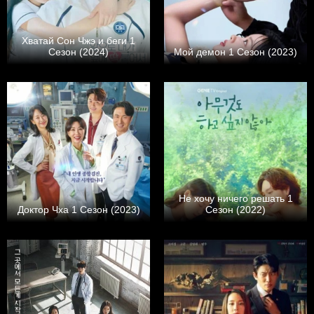
Хватай Сон Чжэ и беги 1
Сезон (2024)
Мой демон 1 Сезон (2023)
Не хочу ничего решать 1
Доктор Чха 1 Сезон (2023)
Сезон (2022)