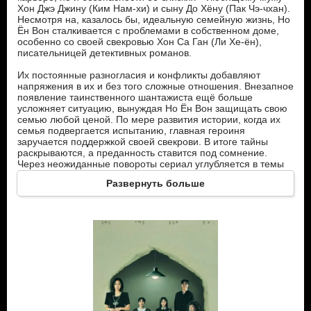
Хон Джэ Джину (Ким Нам-хи) и сыну До Хёну (Пак Чэ-чхан).
Несмотря на, казалось бы, идеальную семейную жизнь, Но
Ён Вон сталкивается с проблемами в собственном доме,
особенно со своей свекровью Хон Са Ган (Ли Хе-ён),
писательницей детективных романов.
Их постоянные разногласия и конфликты добавляют
напряжения в их и без того сложные отношения. Внезапное
появление таинственного шантажиста ещё больше
усложняет ситуацию, вынуждая Но Ён Вон защищать свою
семью любой ценой. По мере развития истории, когда их
семья подвергается испытанию, главная героиня
заручается поддержкой своей свекрови. В итоге тайны
раскрываются, а преданность ставится под сомнение.
Через неожиданные повороты сериал углубляется в темы
семьи, любви и верности, показывая, что даже безупречная
Развернуть больше
жизнь может быть разрушена непредвиденными
обстоятельствами.