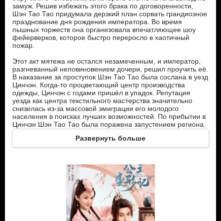
замуж. Решив избежать этого брака по договоренности,
Шэн Тао Тао придумала дерзкий план сорвать грандиозное
празднование дня рождения императора. Во время
пышных торжеств она организовала впечатляющее шоу
фейерверков, которое быстро переросло в хаотичный
пожар.
Этот акт мятежа не остался незамеченным, и император,
разгневанный неповиновением дочери, решил проучить её.
В наказание за проступок Шэн Тао Тао была сослана в уезд
Цинчэн. Когда-то процветающий центр производства
одежды, Цинчэн с годами пришёл в упадок. Репутация
уезда как центра текстильного мастерства значительно
снизилась из-за массовой эмиграции его молодого
населения в поисках лучших возможностей. По прибытии в
Цинчэн Шэн Тао Тао была поражена запустением региона.
Осознавая огромный потенциал, который таился в опытных
Развернуть больше
мастерах, девушка решила возродить поблекшую славу
региона.