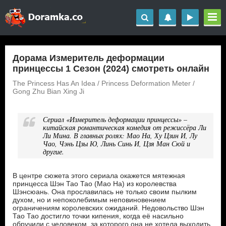
Дорама Измеритель деформации
принцессы 1 Сезон (2024) смотреть онлайн
The Princess Has An Idea / Princess Deformation Meter /
Gong Zhu Bian Xing Ji
Сериал «Измеритель деформации принцессы» –
китайская романтическая комедия от режиссёра Ли
Ли Мина. В главных ролях: Мао На, Ху Цзин И, Лу
Чао, Чэнь Цзы Ю, Линь Синь И, Цзя Ман Сюй и
другие.
В центре сюжета этого сериала окажется мятежная
принцесса Шэн Тао Тао (Мао На) из королевства
Шэнсюань. Она прославилась не только своим пылким
духом, но и непоколебимым неповиновением
ограничениям королевских ожиданий. Недовольство Шэн
Тао Тао достигло точки кипения, когда её насильно
обручили с человеком, за которого она не хотела выходить