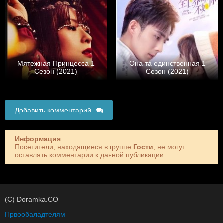
Мятежная Принцесса 1
Она та единственная 1
Сезон (2021)
Сезон (2021)
Добавить комментарий
Информация
Посетители, находящиеся в группе
Гости
, не могут
оставлять комментарии к данной публикации.
(C) Doramka.CO
Првообаладтелям