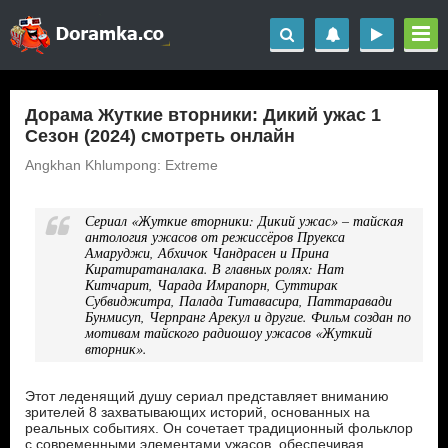
Дорама Жуткие вторники: Дикий ужас 1
Сезон (2024) смотреть онлайн
Angkhan Khlumpong: Extreme
Сериал «Жуткие вторники: Дикий ужас» – тайская
антология ужасов от режиссёров Пруекса
Амаруджи, Абхичок Чандрасен и Прина
Киратиратаналака. В главных ролях: Нат
Китчарит, Чарада Имрапорн, Суттирак
Субвиджитра, Палада Титавасира, Паттаравади
Бунмисуп, Черпранг Арекул и другие. Фильм создан по
мотивам тайского радиошоу ужасов «Жуткий
вторник».
Этот леденящий душу сериал представляет вниманию
зрителей 8 захватывающих историй, основанных на
реальных событиях. Он сочетает традиционный фольклор
с современными элементами ужасов, обеспечивая