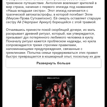
тревожное путешествие. Антология вовлекает зрителей в
мир страха, начиная с первого эпизода под названием
«Наша младшая сестра». Этот эпизод начинается с
трагической автокатастрофы, в которой погибает Элле
(Миусик-Прэва Сутхампхонг). Её смерть оставляет старшую
сестру Ай (Черпранг Арекул) борющейся с этой травмой.
Отчаявшись принести покой скорбящей дочери, их мать
раскрывает древний ритуал, который, как утверждается,
призывает дух потерянного любимого человека в куклу.
Поначалу ритуал кажется проблеском надежды, но кукла
сопровождается тремя строгими правилами,
напоминающими предупреждения, связанные с
гремлинами. Попытка семьи придерживаться этих правил
быстро превращается в кошмарный опыт, поскольку их дом
становится ужасающим местом, где разворачиваются
Развернуть больше
тревожные события, раскрывая тёмные последствия
вмешательства сил, находящихся вне их контроля.