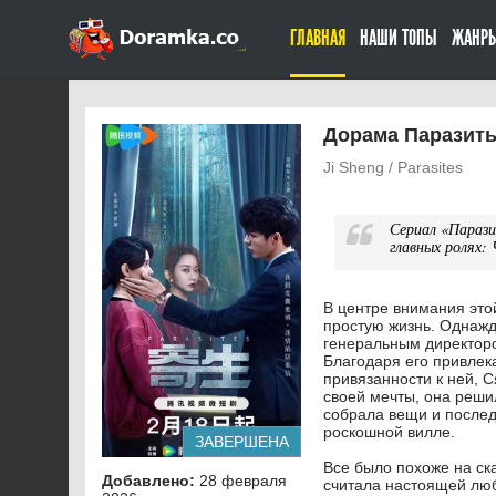
ГЛАВНАЯ
НАШИ ТОПЫ
ЖАНР
Дорама Паразиты
Ji Sheng / Parasites
Сериал «Параз
главных ролях:
В центре внимания это
простую жизнь. Однажд
генеральным директоро
Благодаря его привлек
привязанности к ней, 
своей мечты, она реши
собрала вещи и послед
роскошной вилле.
ЗАВЕРШЕНА
Все было похоже на ска
Добавлено:
28 февраля
считала настоящей люб