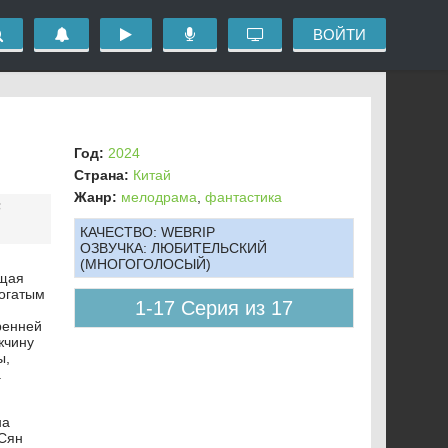
ВОЙТИ
Год:
2024
Страна:
Китай
Жанр:
мелодрама
,
фантастика
В
КАЧЕСТВО:
WEBRIP
ОЗВУЧКА:
ЛЮБИТЕЛЬСКИЙ
(МНОГОГОЛОСЫЙ)
ущая
богатым
1-17 Серия из 17
ренней
жчину
ы,
а
на
 Сян