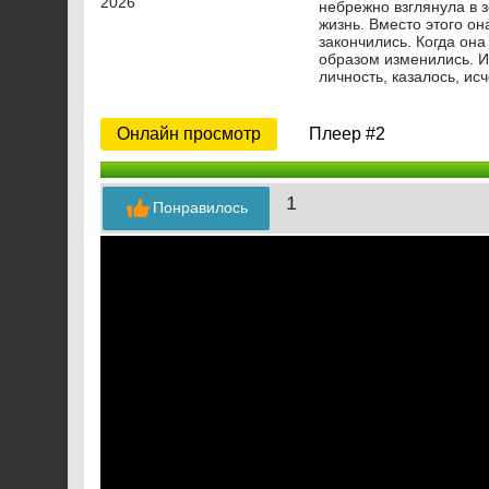
2026
небрежно взглянула в 
жизнь. Вместо этого о
закончились. Когда он
образом изменились. И
личность, казалось, исч
Онлайн просмотр
Плеер #2
1
Понравилось