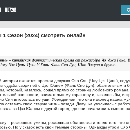
Ы
HD720!
 1 Сезон (2024) смотреть онлайн
иты» – китайская фантастическая драма от режиссёра Чэ Чжи Гана. 
 Чжу Цзя Цянь, Цзян У Хань, Фань Сяо Дун, Шао Чжуан и другие.
й истории окажется простая девушка Сяо Сян (Чжу Цзя Цянь), вед
ы судьба сводит её с Цзо Юанем (Фань Сяо Дун), обаятельным и 
м, который, казалось, сошёл прямо со страниц любовного романа.
ательной внешности, внимательному характеру и, казалось бы, иск
Сяо Сян влюбилась по уши. Убежденная, что она наконец нашла му
ла оставить свою старую жизнь позади. Девушка уволилась с работ
овала за Цзо Юанем в другой город, где они начали жить вместе н
зку – роскошные ужины, роскошная обстановка и тепло того, что о
овью. Но у сказок есть свои тёмные стороны. Однажды утром Сяо