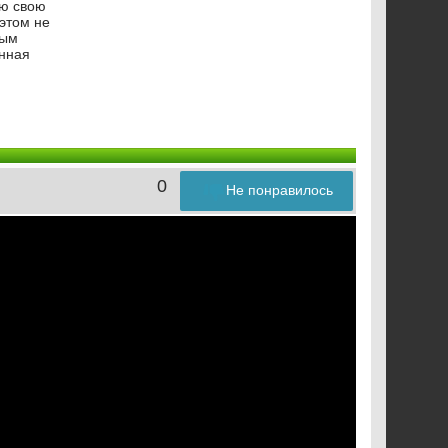
сю свою
 этом не
мым
енная
0
Не понравилось