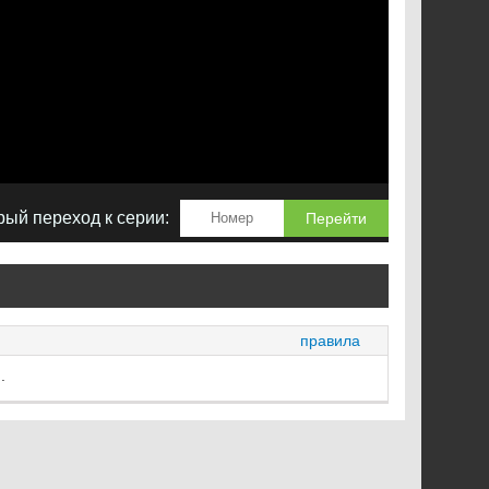
ый переход к серии:
Перейти
правила
.