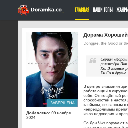
ГЛАВНАЯ
НАШИ ТОПЫ
ЖАНР
Дорама Хороший 
Dongjae, the Good or t
Сериал «Хорош
режиссёра Пак 
Хо. В главных 
Хи Со и другие.
В центре внимания зри
работающий в окружно
себя. Отягощённый реп
способностей в настоя
ЗАВЕРШЕНА
клеймом, связанным с е
непреодолимым препятс
Добавлено:
09 ноября
из-за недоверия и пре
2024
Со Дон Чжэ поручают в
высокими ставками. Как