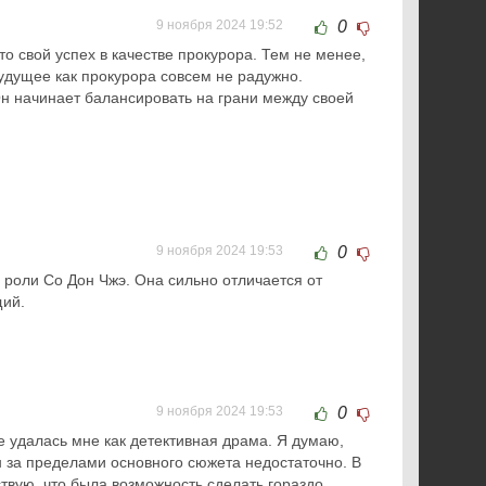
9 ноября 2024 19:52
0
о свой успех в качестве прокурора. Тем не менее,
будущее как прокурора совсем не радужно.
 Он начинает балансировать на грани между своей
9 ноября 2024 19:53
0
 роли Со Дон Чжэ. Она сильно отличается от
щий.
9 ноября 2024 19:53
0
е удалась мне как детективная драма. Я думаю,
ен за пределами основного сюжета недостаточно. В
ствую, что была возможность сделать гораздо