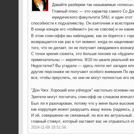
Давайте разберем так называемые «плюсы»
Главный плюс — это характер самого Со До
юридического факультета SNU, и один этот
способности к подхалимству. Он взяточник и всесторон
В конце концов его «поймают» (но не совсем) и он каки
В этом спин-оффе мы наблюдаем, как он борется с гор
возвращается как раз в тот момент, когда он нацелива
того, что он делает, он не получает ожидаемого вознаг
С точки зрения сюжета, это больше похоже на «буднич
примечательны — вероятно, 9/10 по шкале реальной ж
Недостатки? Вы угадали — здесь почти нет загадки или
другие персонажи не получают особого внимания.По ир
все, чтобы преуспеть, но они не могут полностью его не
"Дон Чжэ: Хороший или ублюдок" настолько основан на 
Зрители могут посчитать спин-офф не слишком впечат
Был ли я разочарован, потому что у меня были высоки
как коррупция может разрушить вашу жизнь (надеюсь, р
И эй, совершенно не связанный, но все же актуальный.
главный стимул, который заставит вас не отрываться о
2024-11-09 18:51:56