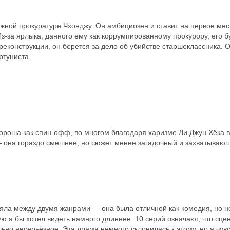
жной прокуратуре Чхонджу. Он амбициозен и ставит на первое мест
Из-за ярлыка, данного ему как коррумпированному прокурору, его 
 реконструкции, он берется за дело об убийстве старшеклассника.
ртуниста.
ороша как спин-офф, во многом благодаря харизме Ли Джун Хёка в
 она гораздо смешнее, но сюжет менее загадочный и захватываю
ряла между двумя жанрами — она была отличной как комедия, но н
рую я бы хотел видеть намного длиннее. 10 серий означают, что сц
льно несерьёзное. Эта драма немного склонилась к этому, но я чув