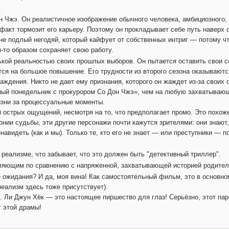
.
н Чжэ. Он реалистичное изображение обычного человека, амбициозного
 факт тормозит его карьеру. Поэтому он прокладывает себе путь навер
не подлый негодяй, который кайфует от собственных интриг — потому чт
м-то образом сохраняет свою работу.
ькой реальностью своих прошлых выборов. Он пытается оставить свои с
ется на большое повышение. Его трудности из второго сезона оказываютс
раждения. Никто не дает ему признания, которого он жаждет из-за своих
ный понедельник с прокурором Со Дон Чжэ», чем на любую захватывающ
изни за процессуальные моменты.
 острых ощущений, несмотря на то, что предполагает промо. Это похоже
онии судьбы, эти другие персонажи почти кажутся зрителями: они знают
навидеть (как и мы). Только те, кто его не знает — или преступники — п
реализме, что забывает, что это должен быть "детективный триллер".
ляющим по сравнению с напряженной, захватывающей историей родител
е ожидания? И да, моя вина! Как самостоятельный фильм, это в основн
еализм здесь тоже присутствует).
.. Ли Джун Хёк — это настоящее пиршество для глаз! Серьёзно, этот пар
т этой драмы!