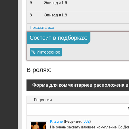
9
Эпизод #1.9
8
Эпизод #1.8
Показать все
Состоит в подборках:
Интересное
В ролях:
Форма для комментариев расположена в
Рецензии
Kitsune
(Рецензий:
382
)
Не очень захватывающее искупление Со Дон