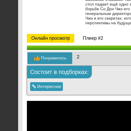
стол падает ещё одно 
борьбе Со Дон Чжэ его
генеральным директоро
Чжэ и его секретах, к
перспективы на будуще
Онлайн просмотр
Плеер #2
2
Понравилось
Состоит в подборках:
Интересное