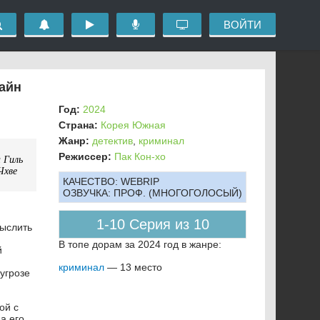
ВОЙТИ
лайн
Год:
2024
Страна:
Корея Южная
Жанр:
детектив
,
криминал
Режиссер:
Пак Кон-хо
 Гиль
Чхве
КАЧЕСТВО:
WEBRIP
ОЗВУЧКА:
ПРОФ. (МНОГОГОЛОСЫЙ)
1-10 Серия из 10
мыслить
В топе дорам за 2024 год в жанре:
й
криминал
— 13 место
угрозе
ой с
а его