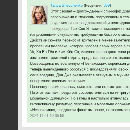
Tanya Shevchenko
(Рецензий:
359
)
Этот сериал – долгожданный спин-офф драм
персонажами и глубоким погружением в тем
выделяется как раздражающий и неожиданно
прокурора. Пак Сон Ун также присоединяетс
напряжёнными ситуациями, требующими быстрого мышл
Действие сюжета переносит зрителей в менее заметную
пропавшем человеке, которое бросает своих героев в 
Ук, Ха Ён Гён и Ким Хён Со, искусно воплощают свои р
заставляет зрителей гадать, представляя захватывающ
Возвращаясь во вселенную «Незнакомца», корейская до
теперь вынужденного бороться с последствиями своих 
себя воедино, Дон Джэ оказывается втянутым в мучите
оппортунистическим решениям.
Поначалу я сомневалась, смотреть или не смотреть это
На этот раз нам предстоит сосредоточиться на интриг
моральной дилеммой. Но затем я настолько втянулась 
интенсивному развитию персонажа и морально сложны
«Незнакомца», предлагая фанатам новое, но знакомое 
2024-11-01 19:05:58