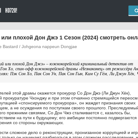
Ы
HD720!
или плохой Дон Джэ 1 Сезон (2024) смотреть он
he Bastard / Johgeona nappeun Dongjae
ий или плохой Дон Джэ» – южнокорейский криминальный детектив от
Гон Хо, спин-офф южнокорейской драмы «Незнакомец» от режиссёра Ан
ролях: Пэк Сон Хо, Пак Сон Ун, Пак Сон Гын, Ким Су Гём, Ли Джун Хёк, 
телей этой драмы окажется прокурор Со Дон Джэ (Ли Джун Хёк),
й прокуратуре Чхонджу и при этом отчаянно стремящийся переос
утацией «спонсируемого прокурора», он жаждет признания своих
щем, а не осуждения по поступкам своего прошлого. Преследуемы
го прежними связями, Со Дон Чжэ сталкивается с, казалось бы,
твием на пути к будущему; его амбиции постоянно подвергаются 
зрения со стороны окружающих.
ести сложное дело о реконструкции, пронизанное коррупцией и игр
 только он начинает разбираться в этом сложном расследовании, н