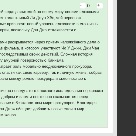
-
+
0
ей сердца зрителей по всему миру своими сложными
ет талантливый Ли Джун Хёк, чей персонаж
рые привносят новый уровень сложности в его жизнь
тории, поскольку Дон Джэ сталкивается с
ками раскрывается через призму напряжённого дела о
ав фильма, в котором участвуют Чо У Джин, Джи Чан
с последствиями своих действий. Сложная история
 гламурной поверхностью Каннама.
играет роль морально неоднозначного прокурора,
спасти как свою карьеру, так и личную жизнь, собрав
грани между ролью прокурора и склонностью к
ние по поводу этого сложного исследования персонажа.
 добром и злом и постоянно оказывается перед
ивание в безжалостном мире прокуроров. Благодаря
он Джэ» обещает добавить новые слои в мир
ям жанра.