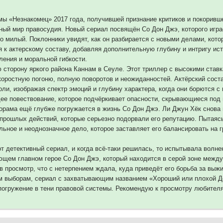
ы «Незнакомец» 2017 года, получившей признание критиков и покоривш
ный мир правосудия. Новый сериал посвящён Со Дон Джэ, которого игра
 милый. Поклонники увидят, как он разбирается с новыми делами, кото
я к актерскому составу, добавляя дополнительную глубину и интригу ис
ения и моральной гибкости.
 сторону яркого района Каннам в Сеуле. Этот триллер с высокими став
скоростную погоню, полную поворотов и неожиданностей. Актёрский сост
оли, изображая спектр эмоций и глубину характера, когда они борются 
ее повествование, которое подчёркивает опасности, скрывающиеся под
рама ещё глубже погружается в жизнь Со Дон Джэ. Ли Джун Хёк снова 
прошлых действий, которые серьезно подорвали его репутацию. Пытаясь 
льное и неоднозначное дело, которое заставляет его балансировать на 
т детективный сериал, и когда всё-таки решилась, то испытывала волне
ующем главном герое Со Дон Джэ, который находится в серой зоне между
в просмотр, что с нетерпением ждала, куда приведёт его борьба за выж
м выборам, сериал с захватывающим названием «Хороший или плохой Д
погружение в тени правовой системы. Рекомендую к просмотру любител