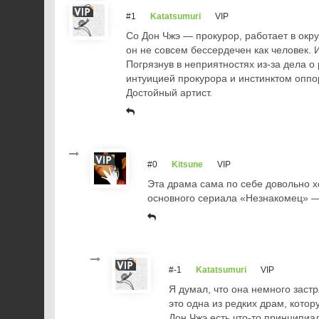
#1
Katatsumuri
VIP
Со Дон Чжэ — прокурор, работает в окру
он не совсем бессердечен как человек. 
Погрязнув в неприятностях из-за дела о
интуицией прокурора и инстинктом оппо
Достойный артист.
#0
Kitsune
VIP
Эта драма сама по себе довольно х
основного сериала «Незнакомец» —
#-1
Katatsumuri
VIP
Я думал, что она немного заст
это одна из редких драм, кото
Дон Чжэ есть что-то принципиа