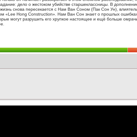
задание: дело о жестоком убийстве старшеклассницы. В дополнени
 жизнь снова пересекается с Нам Ван Соном (Пак Сон Ун), влияте
м «Lee Hong Construction». Нам Ван Сон знает о прошлых ошибка
оторые могут разрушить его хрупкое настоящее и ещё больше омрачи
е.