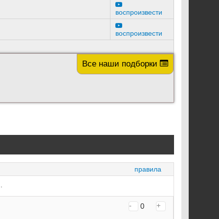
воспроизвести
воспроизвести
Все наши подборки
правила
.
-
+
0