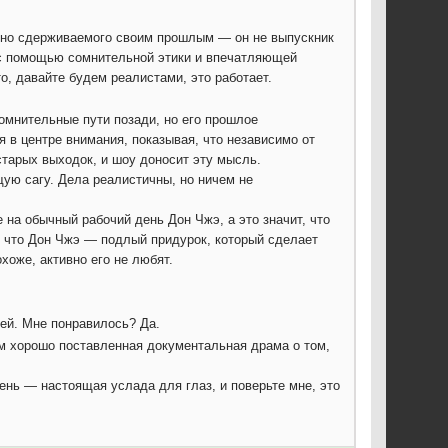
, но сдерживаемого своим прошлым — он не выпускник
х с помощью сомнительной этики и впечатляющей
о, давайте будем реалистами, это работает.
омнительные пути позади, но его прошлое
я в центре внимания, показывая, что независимо от
 старых выходок, и шоу доносит эту мысль.
ую сагу. Дела реалистичны, но ничем не
 на обычный рабочий день Дон Чжэ, а это значит, что
, что Дон Чжэ — подлый придурок, который сделает
охоже, активно его не любят.
ей. Мне понравилось? Да.
ом хорошо поставленная документальная драма о том,
ень — настоящая услада для глаз, и поверьте мне, это