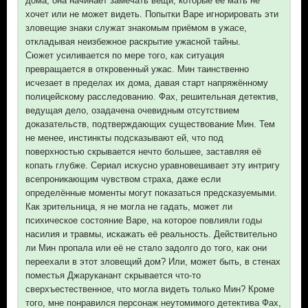
дома, она начинает замечать вещи, которые её мать не
хочет или не может видеть. Попытки Варе игнорировать эти
зловещие знаки служат знакомым приёмом в ужасе,
откладывая неизбежное раскрытие ужасной тайны.
Сюжет усиливается по мере того, как ситуация
превращается в откровенный ужас. Мин таинственно
исчезает в пределах их дома, давая старт напряжённому
полицейскому расследованию. Фах, решительная детектив,
ведущая дело, озадачена очевидным отсутствием
доказательств, подтверждающих существование Мин. Тем
не менее, инстинкты подсказывают ей, что под
поверхностью скрывается нечто большее, заставляя её
копать глубже. Сериал искусно уравновешивает эту интригу
всепроникающим чувством страха, даже если
определённые моменты могут показаться предсказуемыми.
Как зрительница, я не могла не гадать, может ли
психическое состояние Варе, на которое повлияли годы
насилия и травмы, искажать её реальность. Действительно
ли Мин пропала или её не стало задолго до того, как они
переехали в этот зловещий дом? Или, может быть, в стенах
поместья Джаруканант скрывается что-то
сверхъестественное, что могла видеть только Мин? Кроме
того, мне понравился персонаж неутомимого детектива Фах,