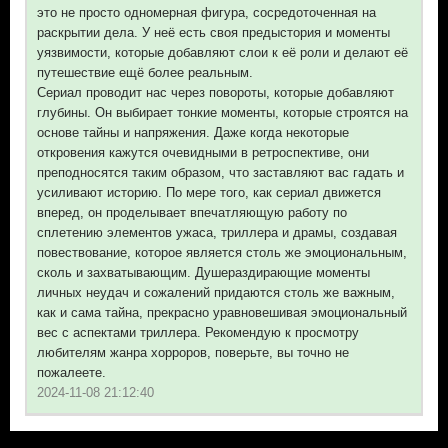
это не просто одномерная фигура, сосредоточенная на
раскрытии дела. У неё есть своя предыстория и моменты
уязвимости, которые добавляют слои к её роли и делают её
путешествие ещё более реальным.
Сериал проводит нас через повороты, которые добавляют
глубины. Он выбирает тонкие моменты, которые строятся на
основе тайны и напряжения. Даже когда некоторые
откровения кажутся очевидными в ретроспективе, они
преподносятся таким образом, что заставляют вас гадать и
усиливают историю. По мере того, как сериал движется
вперед, он проделывает впечатляющую работу по
сплетению элементов ужаса, триллера и драмы, создавая
повествование, которое является столь же эмоциональным,
сколь и захватывающим. Душераздирающие моменты
личных неудач и сожалений придаются столь же важным,
как и сама тайна, прекрасно уравновешивая эмоциональный
вес с аспектами триллера. Рекомендую к просмотру
любителям жанра хорроров, поверьте, вы точно не
пожалеете.
2024-11-08 21:12:40