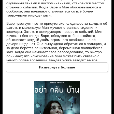
окутанный тенями и воспоминаниями, становится местом
странных событий. Когда Варе и Мин обосновываются в
особняке, они начинают сталкиваться со всё более
тревожными инцидентами.
Варе чувствует чье-то присутствие, следящее за каждым её
шагом, и маленькую Мин мучают странные видения и
кошмары. Затем, в шокирующем повороте событий, Мин
исчезает без следа. Варе, обезумев от беспокойства,
обыскивает каждый дюйм огромного особняка, но её
дочери нигде нет. Она вынуждена обратиться в полицию, и
за дело берётся решительная, беременная полицейская
Фах. Когда она начинает своё расследование, то быстро
понимает, что исчезновение Мин может быть связано с
чем-то более зловещим. Каждая улика заводит её всё
глубже в запутанную паутину тайн, раскрывая зловещую
Развернуть больше
историю, которая преследовала семью Джаруканант на
протяжении поколений.