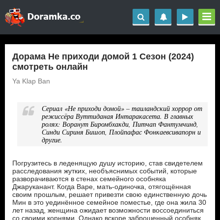
Дорама Не приходи домой 1 Сезон (2024)
смотреть онлайн
Ya Klap Ban
Сериал «Не приходи домой» – таиландский хоррор от
режиссёра Вуттиданая Интаракасета. В главных
ролях: Воранут Биромбхакди, Питчап Фантумчинд,
Синди Сириня Бишоп, Плойпафас Фонкаевсивапорн и
другие.
Погрузитесь в леденящую душу историю, став свидетелем
расследования жутких, необъяснимых событий, которые
разворачиваются в стенах семейного особняка
Джаруканант. Когда Варе, мать-одиночка, отягощённая
своим прошлым, решает привезти свою единственную дочь
Мин в это уединённое семейное поместье, где она жила 30
лет назад, женщина ожидает возможности воссоединиться
со своими корнями. Однако вскоре заброшенный особняк,