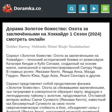
Дорама Золотое божество: Охота за
заключёнными на Хоккайдо 1 Сезон (2024)
смотреть онлайн
Golden Kamuy: Hokkaido Shisei Shujin Soudatsuhen
Сериал «Золотое божество: Охота за заключёнными на
Хоккайдо» – японский исторический боевик от режиссёров
Катагири Кендзи и Кубо Сигэаки, созданный на основе
манги, написанной и проиллюстрированной Сатору Нода.
В главных ролях: Ямазаки Кенто, Ямада Анна, Маэда
Гордон, Ямото Юма, Кудо Аска, Янаги Сюнтаро и другие.
Сериал представляет собой продолжение фильма
«Золотое божество». Охота за сбежавшими заключёнными,
чьи татуировки в совокупности образуют карту, ведущую к
легендарному тайнику с золотом, продолжается. Отставной
ветеран войны Саичи Сугимото (Ямазаки Кенто), известный
как Бессмертный Сугимото за свою почти
сверхчеловеческую стойкость в бою, объединяет силы с
Асирпой (Ямада Анна), находчивой молодой уроженкой