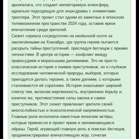
архипелага, что создает неповторимую атмосферу,
идеально подходящую для экшн-драмы с элементами
триллера. Этот проект стал одним из заметных в японском
телевизионном пространстве 2024 года, оставив яркое
впечатление среди зрителей.
Сюжет сериала сосредоточен на необычной охоте за
заключёнными на Хоккайдо, где группа героев пытается
раскрыть тайны преступлений, преследуя беглецов с яркими
личностями. В центре истории — конфликт между
правосудием и моральными дилеммами. Это не просто
классическая история о поимке преступников, но и глубокое
исследование человеческой природы, выборов, которых
приходится делать героине, а также дилемм, с которыми
сталкиваются её соратники. История охватывает широкий
спектр тем, включая жертвенность, внутреннюю борьбу и,
конечно же, противостояние силы закона и самих
преступников. Этот сюжет привлекает зрителя своей
многослойностью и психологической напряжённостью.
Главные роли исполнили известные японские актёры,
которые привнесли в проект яркие и запоминающиеся
образы. Герой, играющий главную роль в поисках беглецов,
продемонстрировал впечатляющую игру, сочетая