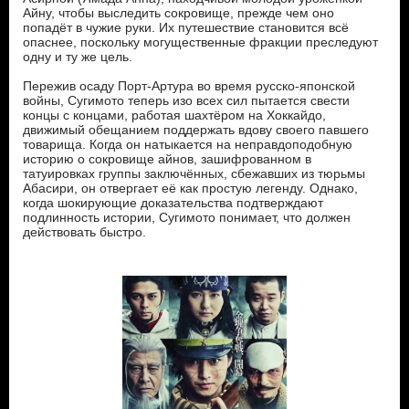
Айну, чтобы выследить сокровище, прежде чем оно
попадёт в чужие руки. Их путешествие становится всё
опаснее, поскольку могущественные фракции преследуют
одну и ту же цель.
Пережив осаду Порт-Артура во время русско-японской
войны, Сугимото теперь изо всех сил пытается свести
концы с концами, работая шахтёром на Хоккайдо,
движимый обещанием поддержать вдову своего павшего
товарища. Когда он натыкается на неправдоподобную
историю о сокровище айнов, зашифрованном в
татуировках группы заключённых, сбежавших из тюрьмы
Абасири, он отвергает её как простую легенду. Однако,
когда шокирующие доказательства подтверждают
подлинность истории, Сугимото понимает, что должен
действовать быстро.