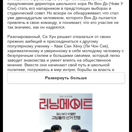
предложение директора школьного хора Ян Вон Дэ (Чхве У
Сон) стать его напарником в предстоящих выборах в
студенческий совет. Но вскоре он обнаруживает, что стал
уже двенадцатым человеком, которого Вон Дэ пытается
привлечь в свою команду, и понимает, что его участие не
так значимо, как он надеялся.
Разочарованный, Се Хун решает отказаться от своих
прежних амбиций и присоединиться к другому
популярному ученику – Квак Сан Хёну (Ли Чон Сик),
харизматичному и уверенному в себе молодому человеку с
безупречным стилем и большими связями, который легко
заводит знакомства и умеет влиять на общественное
мнение. Вместе они начинают свой путь в школьной
политике, погружаясь в мир интриг, борьбы за власть и
самовыражения. Се Хун постепенно учится быть смелее, а
Развернуть больше
также открывает для себя настоящую дружбу.