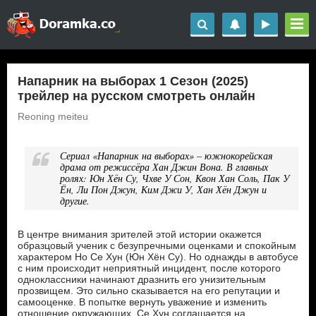
Напарник на выборах 1 Сезон (2025)
трейлер на русском смотреть онлайн
Reoning meiteu
Сериал «Напарник на выборах» – южнокорейская
драма от режиссёра Хан Джин Вона. В главных
ролях: Юн Хён Су, Чхве У Сон, Квон Хан Соль, Пак У
Ён, Ли Пон Джун, Ким Джи У, Хан Хён Джун и
другие.
В центре внимания зрителей этой истории окажется
образцовый ученик с безупречными оценками и спокойным
характером Но Се Хун (Юн Хён Су). Но однажды в автобусе
с ним происходит неприятный инцидент, после которого
одноклассники начинают дразнить его унизительным
прозвищем. Это сильно сказывается на его репутации и
самооценке. В попытке вернуть уважение и изменить
отношение окружающих, Се Хун соглашается на