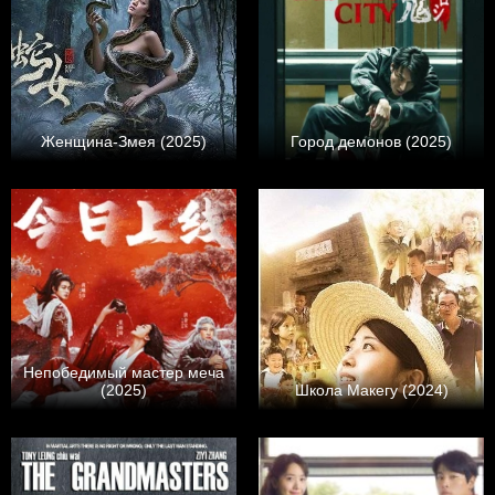
Женщина-Змея (2025)
Город демонов (2025)
Непобедимый мастер меча
(2025)
Школа Макегу (2024)