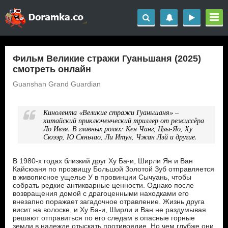
Фильм Великие стражи Гуаньшаня (2025)
смотреть онлайн
Guanshan Grand Guardian
Кинолента «Великие стражи Гуаньшаня» –
китайский приключенческий триллер от режиссёра
Ло Ивэя. В главных ролях: Кен Чанг, Цзы-Яо, Ху
Сюээр, Ю Сяньчао, Ли Итун, Чжан Лэй и другие.
В 1980-х годах близкий друг Ху Ба-и, Ширли Ян и Ван
Кайсюаня по прозвищу Большой Золотой Зуб отправляется
в живописное ущелье У в провинции Сычуань, чтобы
собрать редкие антикварные ценности. Однако после
возвращения домой с драгоценными находками его
внезапно поражает загадочное отравление. Жизнь друга
висит на волоске, и Ху Ба-и, Ширли и Ван не раздумывая
решают отправиться по его следам в опасные горные
земли в надежде отыскать противоядие. Но чем глубже они