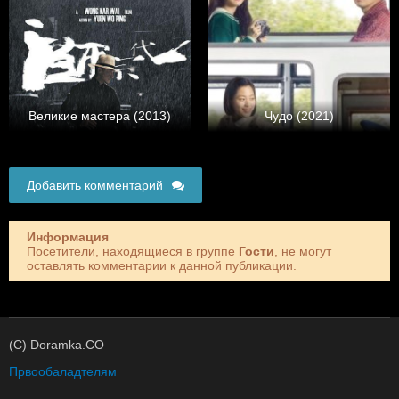
Великие мастера (2013)
Чудо (2021)
Добавить комментарий
Информация
Посетители, находящиеся в группе
Гости
, не могут
оставлять комментарии к данной публикации.
(C) Doramka.CO
Првообаладтелям