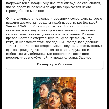
погружаются в загадки ущелья, тем очевиднее становится,
что за простым поиском лекарства скрывается нечто
гораздо более мрачное.
Они сталкиваются с ложью и древними секретами, которые
выходят далеко за пределы тихой деревни, где Большой
Золотой Зуб нашёл свои реликвии. Внезапно герои
оказываются втянутыми в кровавый заговор, связанный с
серией таинственных убийств и исчезновений. Их путь
превращается в смертельную гонку со временем, где
каждый шаг может стать последним. Разгадывая древние
тайны, преодолевая смертельные ловушки и безжалостных
врагов, троица должна не только спасти друга, но и
выбраться из лабиринта, где прошлое и настоящее
переплелись в клубке тайн и предательства. Ущелье
раскрывает перед ними свои страшные тайны, и с каждым
Развернуть больше
новым открытием друзья понимают, что на кону стоит их
собственная судьба.