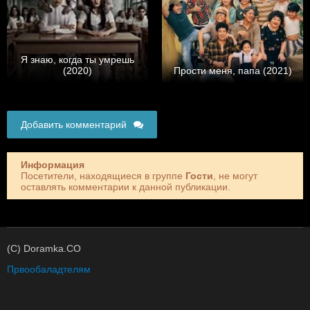
Я знаю, когда ты умрешь
(2020)
Прости меня, папа (2021)
Добавить комментарий
Информация
Посетители, находящиеся в группе
Гости
, не могут
оставлять комментарии к данной публикации.
(C) Doramka.CO
Првообаладтелям