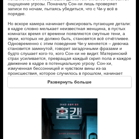
ощущение угрозы. Поначалу Сон-хи лишь проверяет
записи по ночам, пытаясь убедиться, что с Чи-у всё в
порядке.
Но вскоре камера начинает фиксировать пугающие детали:
в кадре словно мелькает неизвестная женщина, в пустых
комнатах время от времени появляются смутные тени, а
звуки, которых не должно быть, становятся всё отчётливее.
Одновременно с этим поведение Чи-у меняется – девочка
становится замкнутой, говорит загадочными фразами и
будто слушает кого-то, кого Сон-хи не видит. Материнский
страх усиливается, превращая каждый скрип пола и каждое
движение в кадре в потенциальную угрозу. Сон-хи,
измученная бессонницей и чувством вины из-за
происшествия, которое случилось в прошлом, начинает
сомневаться в собственной адекватности. Грань между
Развернуть больше
реальностью и её тревожными фантазиями постепенно
стирается.