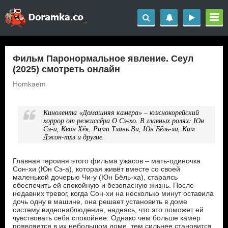
Фильм Паронормальное явление. Сеул
(2025) смотреть онлайн
Homkaem
Кинолента «Домашняя камера» – южнокорейский
хоррор от режиссёра О Сэ-хо. В главных ролях: Юн
Сэ-а, Квон Хёк, Рима Тхань Ви, Юн Бёль-ха, Ким
Джон-тхэ и другие.
Главная героиня этого фильма ужасов – мать-одиночка
Сон-хи (Юн Сэ-а), которая живёт вместе со своей
маленькой дочерью Чи-у (Юн Бёль-ха), стараясь
обеспечить ей спокойную и безопасную жизнь. После
недавних тревог, когда Сон-хи на несколько минут оставила
дочь одну в машине, она решает установить в доме
систему видеонаблюдения, надеясь, что это поможет ей
чувствовать себя спокойнее. Однако чем больше камер
появляется в их небольшом доме, тем сильнее становится