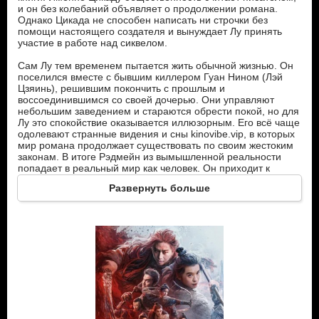
и он без колебаний объявляет о продолжении романа.
Однако Цикада не способен написать ни строчки без
помощи настоящего создателя и вынуждает Лу принять
участие в работе над сиквелом.
Сам Лу тем временем пытается жить обычной жизнью. Он
поселился вместе с бывшим киллером Гуан Нином (Лэй
Цзяинь), решившим покончить с прошлым и
воссоединившимся со своей дочерью. Они управляют
небольшим заведением и стараются обрести покой, но для
Лу это спокойствие оказывается иллюзорным. Его всё чаще
одолевают странные видения и сны kinovibe.vip, в которых
мир романа продолжает существовать по своим жестоким
законам. В итоге Рэдмейн из вымышленной реальности
попадает в реальный мир как человек. Он приходит к
выводу, что источник бесконечных войн и смертей –
Развернуть больше
невидимый бог, который хладнокровно распоряжается
судьбами людей. Этим богом оказывается сам Лу Конгвэнь,
чьё перо определяет, кто будет жить, а кто погибнет. Теперь
Рэдмейн готов бросить вызов своему создателю.