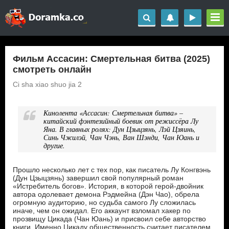
Фильм Ассасин: Смертельная битва (2025)
смотреть онлайн
Ci sha xiao shuo jia 2
Кинолента «Ассасин: Смертельная битва» –
китайский фэнтезийный боевик от режиссёра Лу
Яна. В главных ролях: Дун Цзыцзянь, Лэй Цзяинь,
Синь Чжилэй, Чан Чэнь, Ван Шэнди, Чан Юань и
другие.
Прошло несколько лет с тех пор, как писатель Лу Конгвэнь
(Дун Цзыцзянь) завершил свой популярный роман
«Истребитель богов». История, в которой герой-двойник
автора одолевает демона Рэдмейна (Дэн Чао), обрела
огромную аудиторию, но судьба самого Лу сложилась
иначе, чем он ожидал. Его аккаунт взломал хакер по
прозвищу Цикада (Чан Юань) и присвоил себе авторство
книги. Именно Цикаду общественность считает писателем,