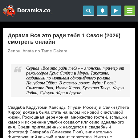
Дорама Все это ради тебя 1 Сезон (2026)
смотреть онлайн
Zenbu, Anata no Tame Dakara
Сериал «Всё это ради тебя» – японский триллер от
режиссёров Кума Синдзи и Мурои Такехито,
созданный по мотивам одноимённого романа
Нацубары Эйдзи. В главных ролях: Фудзи Рюсей,
Симекаке Рюя, Игета Хироэ, Кусакава Такуя, Фуруя
Робин, Судзуки Айри и другие.
Свадьба Кадзутоми Хаясиды (Фудзи Рюсей) и Саяки (Игета
Хироэ) должна была стать началом их новой счастливой
жизни. Роскошная церемония, множество гостей, вспышки
камер и искренние улыбки создают иллюзию идеального
дня. Среди приглашённых находится и свадебный
фотограф Сакураба (Симекаке Рюя), внимательно
фиксирующий каждый момент торжества. Никто не