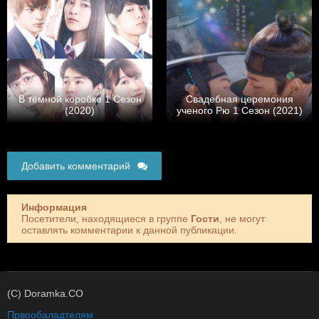
В тёмной коробке 1 Сезон
Свадебная церемония
(2020)
ученого Рю 1 Сезон (2021)
Добавить комментарий
Информация
Посетители, находящиеся в группе
Гости
, не могут
оставлять комментарии к данной публикации.
(C) Doramka.CO
Првообаладтелям