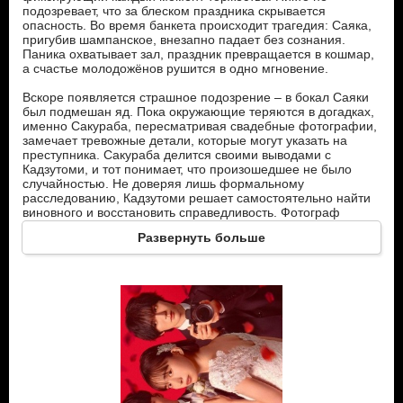
подозревает, что за блеском праздника скрывается
опасность. Во время банкета происходит трагедия: Саяка,
пригубив шампанское, внезапно падает без сознания.
Паника охватывает зал, праздник превращается в кошмар,
а счастье молодожёнов рушится в одно мгновение.
Вскоре появляется страшное подозрение – в бокал Саяки
был подмешан яд. Пока окружающие теряются в догадках,
именно Сакураба, пересматривая свадебные фотографии,
замечает тревожные детали, которые могут указать на
преступника. Сакураба делится своими выводами с
Кадзутоми, и тот понимает, что произошедшее не было
случайностью. Не доверяя лишь формальному
расследованию, Кадзутоми решает самостоятельно найти
виновного и восстановить справедливость. Фотограф
становится его незаменимым помощником: каждый кадр,
Развернуть больше
сделанный в день свадьбы, превращается в возможную
улику. По мере продвижения расследования герои
сталкиваются с неожиданной правдой.