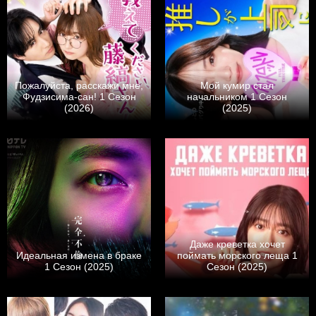
Пожалуйста, расскажи мне,
Мой кумир стал
Фудзисима-сан! 1 Сезон
начальником 1 Сезон
(2026)
(2025)
Даже креветка хочет
Идеальная измена в браке
поймать морского леща 1
1 Сезон (2025)
Сезон (2025)