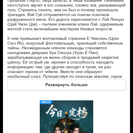
Прошлое стёрто, лица забыты, и лишь название Тяньчжань
неотступно звучит в его сознании, словно зов, указывающий
путь. Стремясь понять, кем он был и почему произошла
трагедия, Вэй Гуй отправляется на поиски осколков
разрушенного меча. Его дорога пересекается с Лэй Линцзэ
(Цай Чжэн Цзе) – пылким учеником клана Лэй, одержимым
мечтой стать величайшим мастером боевых искусств.
К ним примыкает молчаливый странник Е Чжисинь (Цзэн
Сюэ Яо), искусный фехтовальщик, хранящий собственные
тайны. Неожиданным членом команды становится
находчивая девушка Хуа Сяохуа (Хуан Е Пин),
зарабатывающая на жизнь сбором и продажей секретов
цзянху. Её острый ум, ирония и способность находить
информацию там, где другие заходят в тупик, не раз
спасают героев от гибели. Вместе они образуют
необычный союз. Путешествуя по опасным землям, герои
сталкиваются с жестокостью и несправедливостью,
Развернуть больше
вмешиваются в чужие судьбы и всё чаще понимают, что
поиски меча – лишь часть более масштабной борьбы. Их
главным врагом становится тёмная секта Тяньвай Тянь.