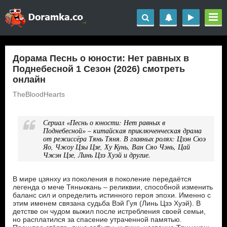
Дорама Песнь о юности: Нет равных в
Поднебесной 1 Сезон (2026) смотреть
онлайн
TheBloodHearts
Сериал «Песнь о юности: Нет равных в
Поднебесной» – китайская приключенческая драма
от режиссёра Тянь Тяня. В главных ролях: Цзэн Сюэ
Яо, Чжоу Цзы Цзе, Ху Кунь, Ван Сяо Чэнь, Цай
Чжэн Цзе, Линь Цзэ Хуэй и другие.
В мире цзянху из поколения в поколение передаётся
легенда о мече Тяньчжань – реликвии, способной изменить
баланс сил и определить истинного героя эпохи. Именно с
этим именем связана судьба Вэй Гуя (Линь Цзэ Хуэй). В
детстве он чудом выжил после истребления своей семьи,
но расплатился за спасение утраченной памятью.