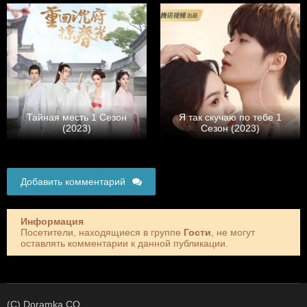
Тайная месть 1 Сезон
Я так скучаю по тебе 1
(2023)
Сезон (2023)
Добавить комментарий
Информация
Посетители, находящиеся в группе
Гости
, не могут
оставлять комментарии к данной публикации.
(C) Doramka.CO