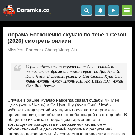
Дорама Бесконечно скучаю по тебе 1 Сезон
(2026) смотреть онлайн
Miss You Forever / Chang Xiang Wu
Сериал «Бесконечно скучаю по тебе» – китайская
детективная драма от режиссёров Цю Дао Лу и Ян
Хань Чжи. В главных ролях: У Цзя Сюань, Хуан Син,
Фань Чжэнь, Чжоу Цзюнь Юй, Лю Цзянь Юй, Чжан
Сюэ Ян и другие.
Случай в башне Хуачао навсегда связал судьбы Ли Мэн
Цзюэ (Фань Чжэнь) и Се Цзин Шу (Хуан Син). Чтобы
избежать подозрений и уладить последствия громкого
происшествия, они объявляют себя «парой на сто дней». В
обществе их считают образцом гармонии: она –
воплощение изящества и сдержанной силы, он –
обходительный и деликатный мужчина с репутацией
щедрого покровителя. Их совместные появления вызывают