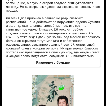
восхищение, а слухи о скорой свадьбе лишь укрепляют
легенду. Но за закрытыми дверями скрывается совсем иная
правда.
Ли Мэн Цзюэ прибыла в башню не ради светских
развлечений – она действует по поручению ордена Суомин
и ищет доказательства, способные пролить свет на
таинственное «дело Тяньшу». Её миссия требует
хладнокровия и готовности пожертвовать чувствами. Се
Цзин Шу тоже ведёт двойную жизнь: под маской беспечного
богача он скрывает титул маркиза и собственное
расследование, связанное с давней резнёй, оставившей
кровавый след в истории региона. Их притворная близость
постепенно превращается в опасную игру, где каждый жест
и каждое слово могут стать ловушкой. Они внимательно
наблюдают друг за другом, пытаясь первыми раскрыть
Развернуть больше
истинные намерения партнёра. В одну из ненастных ночей
напряжение достигает предела и оба понимают, что
разоблачены. С этого момента союз, построенный на лжи,
перестаёт быть иллюзией.