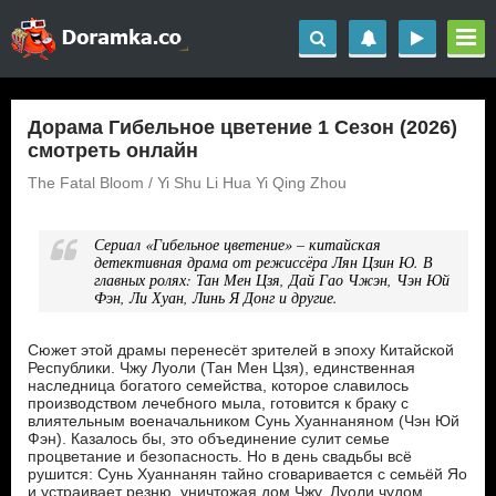
Дорама Гибельное цветение 1 Сезон (2026)
смотреть онлайн
The Fatal Bloom / Yi Shu Li Hua Yi Qing Zhou
Сериал «Гибельное цветение» – китайская
детективная драма от режиссёра Лян Цзин Ю. В
главных ролях: Тан Мен Цзя, Дай Гао Чжэн, Чэн Юй
Фэн, Ли Хуан, Линь Я Донг и другие.
Сюжет этой драмы перенесёт зрителей в эпоху Китайской
Республики. Чжу Луоли (Тан Мен Цзя), единственная
наследница богатого семейства, которое славилось
производством лечебного мыла, готовится к браку с
влиятельным военачальником Сунь Хуаннаняном (Чэн Юй
Фэн). Казалось бы, это объединение сулит семье
процветание и безопасность. Но в день свадьбы всё
рушится: Сунь Хуаннанян тайно сговаривается с семьёй Яо
и устраивает резню, уничтожая дом Чжу. Луоли чудом