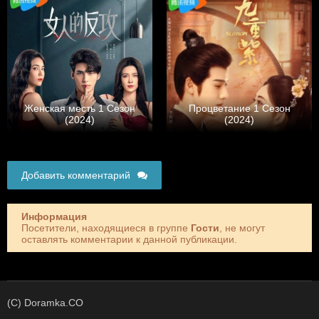
Женская месть 1 Сезон
Процветание 1 Сезон
(2024)
(2024)
Добавить комментарий
Информация
Посетители, находящиеся в группе
Гости
, не могут
оставлять комментарии к данной публикации.
(C) Doramka.CO