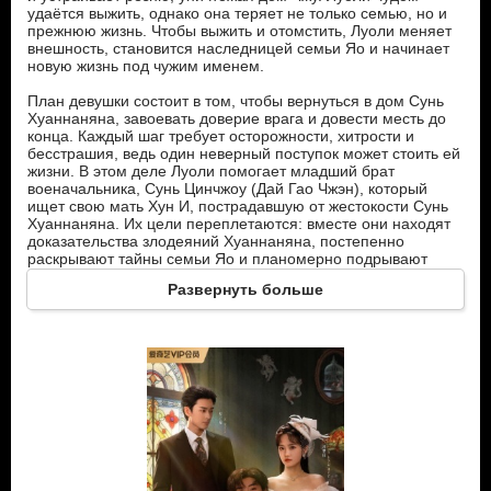
удаётся выжить, однако она теряет не только семью, но и
прежнюю жизнь. Чтобы выжить и отомстить, Луоли меняет
внешность, становится наследницей семьи Яо и начинает
новую жизнь под чужим именем.
План девушки состоит в том, чтобы вернуться в дом Сунь
Хуаннаняна, завоевать доверие врага и довести месть до
конца. Каждый шаг требует осторожности, хитрости и
бесстрашия, ведь один неверный поступок может стоить ей
жизни. В этом деле Луоли помогает младший брат
военачальника, Сунь Цинчжоу (Дай Гао Чжэн), который
ищет свою мать Хун И, пострадавшую от жестокости Сунь
Хуаннаняна. Их цели переплетаются: вместе они находят
доказательства злодеяний Хуаннаняна, постепенно
раскрывают тайны семьи Яо и планомерно подрывают
власть военачальника. Луоли сталкивается с опасностью на
Развернуть больше
каждом шагу: интриги, шантаж и предательство преследуют
её, но решимость превозмогает страх.