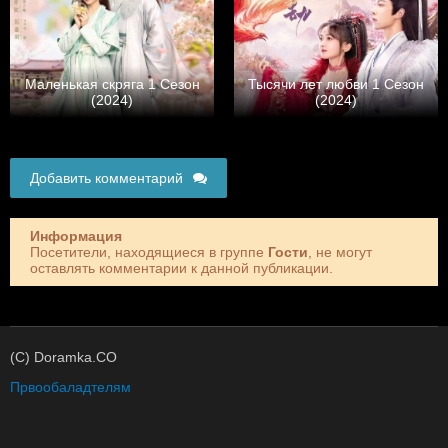
Маленькая скряга 1 Сезон
Тысячи лет любви 1 Сезон
(2024)
(2024)
Добавить комментарий
Информация
Посетители, находящиеся в группе
Гости
, не могут
оставлять комментарии к данной публикации.
(C) Doramka.CO
Првообаладтелям