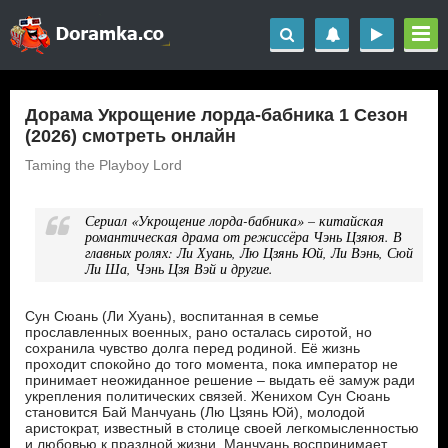
Дорама Укрощение лорда-бабника 1 Сезон
(2026) смотреть онлайн
Taming the Playboy Lord
Сериал «Укрощение лорда-бабника» – китайская
романтическая драма от режиссёра Чэнь Цзяюя. В
главных ролях: Ли Хуань, Лю Цзянь Юй, Ли Вэнь, Сюй
Ли Ша, Чэнь Цзя Вэй и другие.
Сун Сюань (Ли Хуань), воспитанная в семье
прославленных военных, рано осталась сиротой, но
сохранила чувство долга перед родиной. Её жизнь
проходит спокойно до того момента, пока император не
принимает неожиданное решение – выдать её замуж ради
укрепления политических связей. Женихом Сун Сюань
становится Бай Манчуань (Лю Цзянь Юй), молодой
аристократ, известный в столице своей легкомысленностью
и любовью к праздной жизни. Манчуань воспринимает