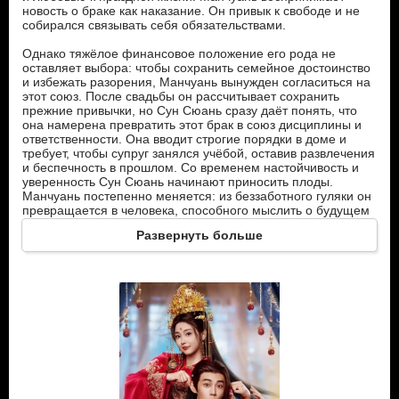
новость о браке как наказание. Он привык к свободе и не
собирался связывать себя обязательствами.
Однако тяжёлое финансовое положение его рода не
оставляет выбора: чтобы сохранить семейное достоинство
и избежать разорения, Манчуань вынужден согласиться на
этот союз. После свадьбы он рассчитывает сохранить
прежние привычки, но Сун Сюань сразу даёт понять, что
она намерена превратить этот брак в союз дисциплины и
ответственности. Она вводит строгие порядки в доме и
требует, чтобы супруг занялся учёбой, оставив развлечения
и беспечность в прошлом. Со временем настойчивость и
уверенность Сун Сюань начинают приносить плоды.
Манчуань постепенно меняется: из беззаботного гуляки он
превращается в человека, способного мыслить о будущем
своей семьи и государства. Но мирная жизнь длится
Развернуть больше
недолго. Серьёзная болезнь императора вызывает хаос
при дворе и обостряет борьбу за власть.