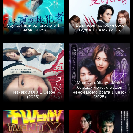
Соучастники одного лета 1
Если тебя полюбил босс
Сезон (2025)
якудза 1 Сезон (2025)
Месть дзайбацу - Моей
бывшей жене, ставшей
Незнакомая я 1 Сезон
женой моего брата 1 Сезон
(2025)
(2025)