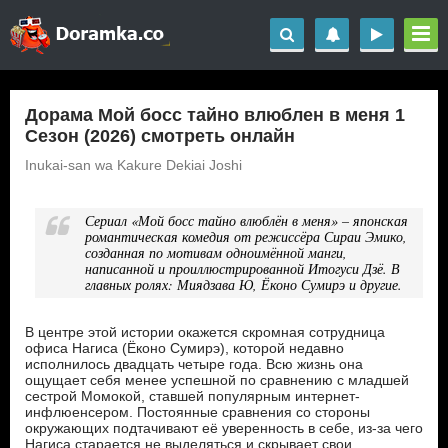
Дорама Мой босс тайно влюблен в меня 1
Сезон (2026) смотреть онлайн
Inukai-san wa Kakure Dekiai Joshi
Сериал «Мой босс тайно влюблён в меня» – японская
романтическая комедия от режиссёра Сираи Эмико,
созданная по мотивам одноимённой манги,
написанной и проиллюстрированной Итогуси Дзё. В
главных ролях: Миядзава Ю, Ёконо Сумирэ и другие.
В центре этой истории окажется скромная сотрудница
офиса Нагиса (Ёконо Сумирэ), которой недавно
исполнилось двадцать четыре года. Всю жизнь она
ощущает себя менее успешной по сравнению с младшей
сестрой Момокой, ставшей популярным интернет-
инфлюенсером. Постоянные сравнения со стороны
окружающих подтачивают её уверенность в себе, из-за чего
Нагиса старается не выделяться и скрывает свои