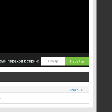
ый переход к серии:
Перейти
правила
.