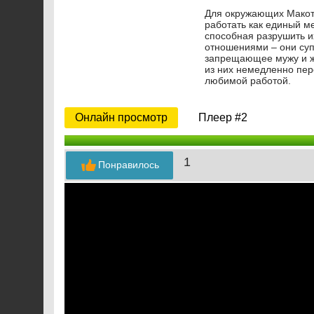
Для окружающих Макото
работать как единый м
способная разрушить и
отношениями – они суп
запрещающее мужу и же
из них немедленно пер
любимой работой.
Онлайн просмотр
Плеер #2
1
Понравилось