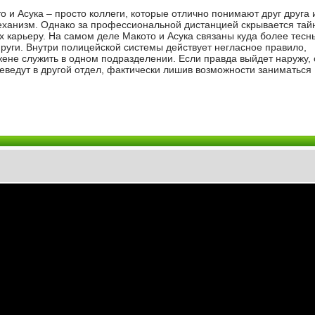
 и Асука – просто коллеги, которые отлично понимают друг друга 
еханизм. Однако за профессиональной дистанцией скрывается тай
х карьеру. На самом деле Макото и Асука связаны куда более тес
руги. Внутри полицейской системы действует негласное правило,
не служить в одном подразделении. Если правда выйдет наружу, 
еведут в другой отдел, фактически лишив возможности заниматься