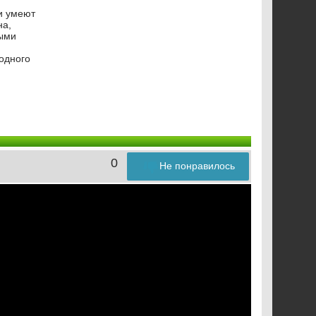
и умеют
на,
ными
одного
0
Не понравилось