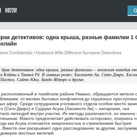
Ы
HD720!
рак детективов: одна крыша, разные фамилии 1 
онлайн
ame Confidential / Husband-Wife Different Surname Detectives
 брак детективов: одна крыша, разные фамилии» – японская комедия от
о Кэйты и Танака Рё. В главных ролях: Хасимото Аи, Сато Дзиро, Хасэг
 Пистол, Сайто Юки, Бандо Ядзюро и другие.
, расположенный в токийском районе Накано, обращаются жители 
блемами: от мелких бытовых конфликтов до серьёзных преступлен
ых афер. Среди сотрудников уголовного отдела особое место зан
 (Сато Дзиро) и Судзуки Асука (Хасимото Аи) – напарники, чья
тала легендой внутри участка. Их методы различаются, но именно 
успешным. Макото предпочитает действовать осторожно, опираясь н
огда как Асука отличается энергичностью и стремлением быстрее
а. Вместе они раскрывают одно расследование за другим, заслужив
 доверие местных жителей.