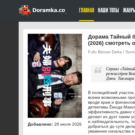
ГЛАВНАЯ
НАШИ ТОПЫ
ЖАНР
Дорама Тайный б
(2026) смотреть 
Fufu Bessei Deka / Surn
Сериал «Тайный
режиссёров Кон
Дзюн, Такэхара
В полицейский участок
всеми возможными про
вроде краж и финансов
детективы Ёмода Макото
эффективность давно с
делает их дуэт таким 
и наблюдательность, т
Добавлено:
28 июля 2026
добраться до сути дел
уважение начальства и