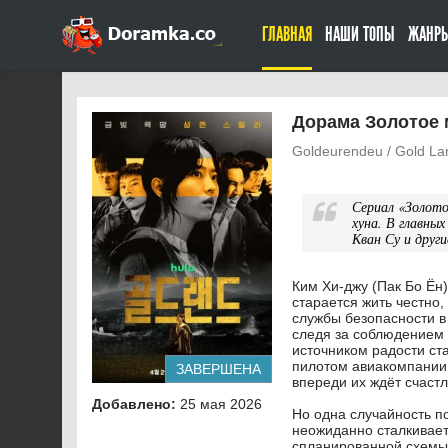
ГЛАВНАЯ
НАШИ ТОПЫ
ЖАНР
Дорама Золотое м
Goldeurendeu / Gold La
Сериал «Золот
хуна. В главны
Кван Су и други
Ким Хи-джу (Пак Бо Ён
старается жить честно
службы безопасности в
следя за соблюдением 
источником радости ст
пилотом авиакомпании.
ЗАВЕРШЕНА
впереди их ждёт счаст
Добавлено:
25 мая 2026
Но одна случайность п
неожиданно сталкивает
спланированной схемы 