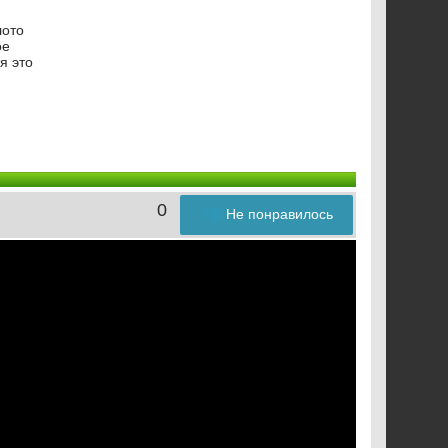
лото
ое
я это
0
Не понравилось