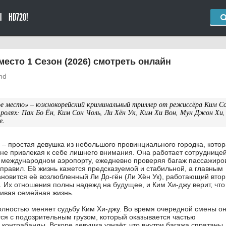
Ы
HD720!
есто 1 Сезон (2026) смотреть онлайн
nd
ое место» – южнокорейский криминальный триллер от режиссёра Ким С
х ролях: Пак Бо Ён, Ким Сон Чоль, Ли Хён Ук, Ким Хи Вон, Мун Джон Хи,
е.
) – простая девушка из небольшого провинциального городка, кото
, не привлекая к себе лишнего внимания. Она работает сотруднице
 международном аэропорту, ежедневно проверяя багаж пассажиро
правил. Её жизнь кажется предсказуемой и стабильной, а главным
ановится её возлюбленный Ли До-гён (Ли Хён Ук), работающий вто
 Их отношения полны надежд на будущее, и Ким Хи-джу верит, что
ливая семейная жизнь.
олностью меняет судьбу Ким Хи-джу. Во время очередной смены о
ся с подозрительным грузом, который оказывается частью
контрабанды. Вскоре девушка узнаёт, что внутри багажа спрятаны