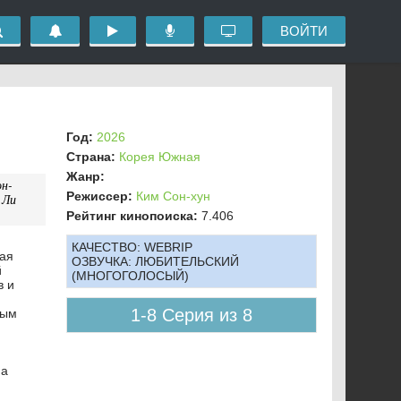
ВОЙТИ
Год:
2026
Страна:
Корея Южная
Жанр:
он-
Режиссер:
Ким Сон-хун
 Ли
Рейтинг кинопоиска:
7.406
КАЧЕСТВО:
WEBRIP
рая
ОЗВУЧКА:
ЛЮБИТЕЛЬСКИЙ
й
(МНОГОГОЛОСЫЙ)
в и
1-8 Серия из 8
рым
на