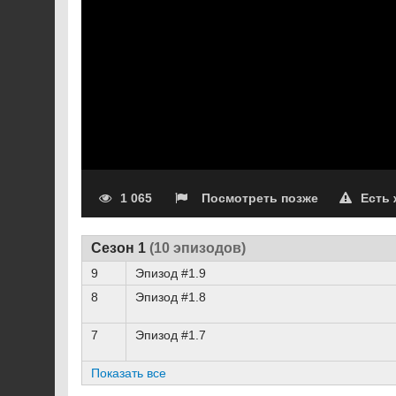
1 065
Посмотреть позже
Есть
Сезон 1
(10 эпизодов)
9
Эпизод #1.9
8
Эпизод #1.8
7
Эпизод #1.7
Показать все