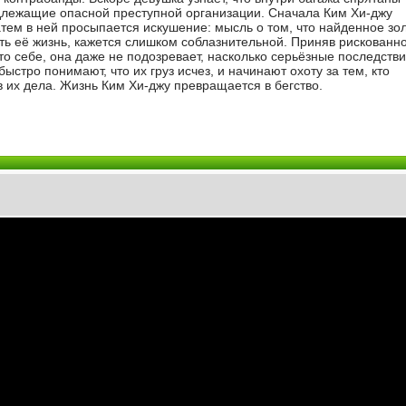
длежащие опасной преступной организации. Сначала Ким Хи-джу
атем в ней просыпается искушение: мысль о том, что найденное зо
ть её жизнь, кажется слишком соблазнительной. Приняв рискованн
о себе, она даже не подозревает, насколько серьёзные последстви
быстро понимают, что их груз исчез, и начинают охоту за тем, кто
 их дела. Жизнь Ким Хи-джу превращается в бегство.