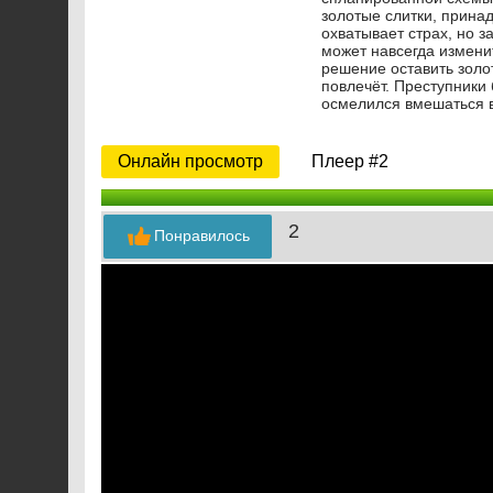
золотые слитки, прина
охватывает страх, но з
может навсегда измени
решение оставить золот
повлечёт. Преступники 
осмелился вмешаться в
Онлайн просмотр
Плеер #2
2
Понравилось