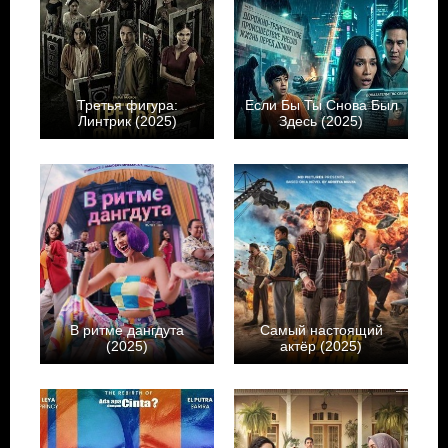
Третья фигура:
Если Бы Ты Снова Был
Линтрик (2025)
Здесь (2025)
В ритме дангдута
Самый настоящий
(2025)
актёр (2025)