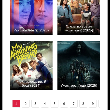
Слезы во время
Рангга и Чинта (2025)
молитвы 2 (2025)
Мой надоедливый
брат (2024)
Ужас горы Геде (2025)
1
2
3
4
5
6
7
8
9
10