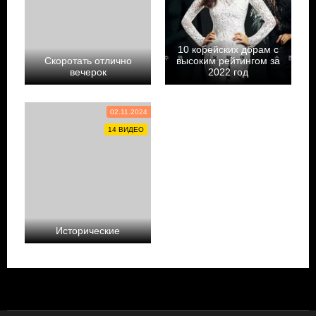
10 корейских дорам с
Скоротать отлично
высоким рейтингом за
вечерок
2022 год
Doramalovepipa
admin
02.11.2024
14 ВИДЕО
Исторические
Yul_h2