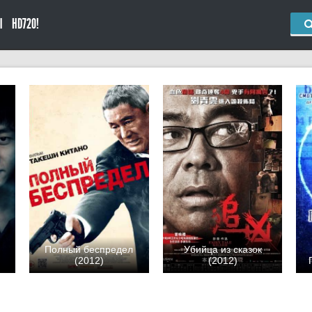
Ы
HD720!
Полный беспредел
Убийца из сказок
(2012)
(2012)