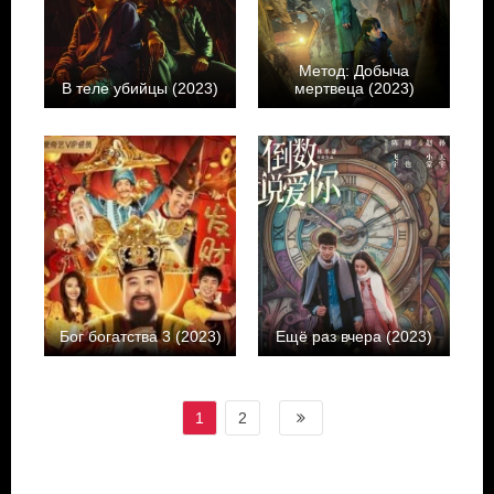
Метод: Добыча
В теле убийцы (2023)
мертвеца (2023)
Бог богатства 3 (2023)
Ещё раз вчера (2023)
1
2