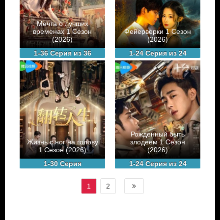
Мечта о лучших
временах 1 Сезон
Фейерверки 1 Сезон
(2026)
(2026)
1-36 Серия из 36
1-24 Серия из 24
Рожденный быть
Жизнь с ног на голову
злодеем 1 Сезон
1 Сезон (2026)
(2026)
1-30 Серия
1-24 Серия из 24
1
2