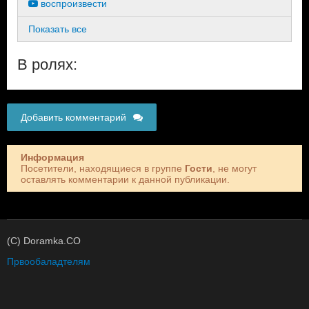
воспроизвести
Показать все
В ролях:
Добавить комментарий
Информация
Посетители, находящиеся в группе
Гости
, не могут
оставлять комментарии к данной публикации.
(C) Doramka.CO
Првообаладтелям