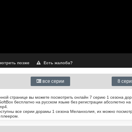
отреть позже
Есть жалоба?
все серии
8 сер
анной странице вы можете посмотреть онлайн 7 серию 1 сезона до
SoftBox бесплатно на русском языке без регистрации абсолютно н
mp4.
доступны все серии дорамы 1 сезона Меланхолия, их можно посмот
 плеером.