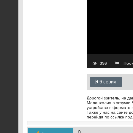
396
Посм
6 серия
Дорогой зритель, на д
Меланхолия в овзучке 
устройстве в формате 
Также у нас на сайте 
перейдя по ссылке под
0