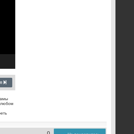
ия
рамы
а любом
реть
0