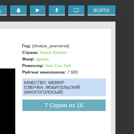
ВОЙТИ
Год:
[xfvalue_yearserial]
Страна:
Корея Южная
Жанр:
драма
Режиссер:
Ким Сан Хеб
Рейтинг кинопоиска:
7.683
КАЧЕСТВО:
WEBRIP
ОЗВУЧКА:
ЛЮБИТЕЛЬСКИЙ
(МНОГОГОЛОСЫЙ)
7 Серия из 16