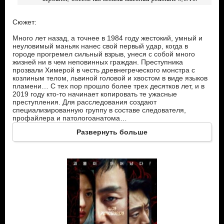
Сюжет:
Много лет назад, а точнее в 1984 году жестокий, умный и
неуловимый маньяк нанес свой первый удар, когда в
городе прогремел сильный взрыв, унеся с собой много
жизней ни в чем неповинных граждан. Преступника
прозвали Химерой в честь древнегреческого монстра с
козлиным телом, львиной головой и хвостом в виде языков
пламени… С тех пор прошло более трех десятков лет, и в
2019 году кто-то начинает копировать те ужасные
преступления. Для расследования создают
специализированную группу в составе следователя,
профайлера и патологоанатома…
Развернуть больше
Герои:
Чжэ Хван – полицейский детектив. Один из самых
эффективных следователей в городе. Умен и
проницателен, обладает незаурядными аналитическими
способностями и цепким взглядом. Способен к
парадоксальному мышлению. А еще он принимает смерти
многих людей, как личную трагедию, что его
дополнительно мотивирует.
Ю Чжин – профессиональный психолог, штатный
профайлер полиции. Ранее работала в США, находясь в