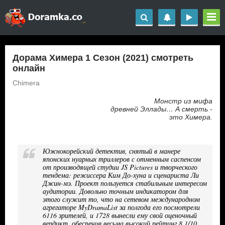
Дорама Химера 1 Сезон (2021) смотреть
онлайн
Chimera
Монстр из мифа
древней Эллады… А смерть -
это Химера.
Южнокорейский детектив, снятый в манере
японских нуарных триллеров с отменным саспенсом
от производящей студии JS Pictures и творческого
тендема: режиссера Ким До-хуна и сценариста Ли
Джин-мэ. Проект пользуется стабильным интересом
аудитории. Довольно точным индикатором для
этого служит то, что на сетевом международном
агрегаторе MyDramaList за полгода его посмотрели
6116 зрителей, и 1728 вынесли ему свой оценочный
вердикт, обеспечив весьма высокий рейтинг 8,1/10.