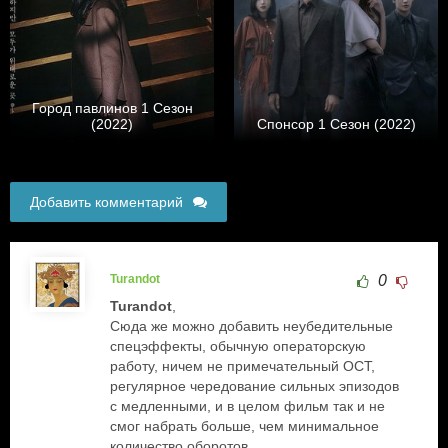
Город павлинов 1 Сезон
(2022)
Спонсор 1 Сезон (2022)
Добавить комментарий
Turandot
0
Turandot
,
Сюда же можно добавить неубедительные
спецэффекты, обычную операторскую
работу, ничем не примечательный ОСТ,
регулярное чередование сильных эпизодов
с медленными, и в целом фильм так и не
смог набрать больше, чем минимальное
количество оборотов.