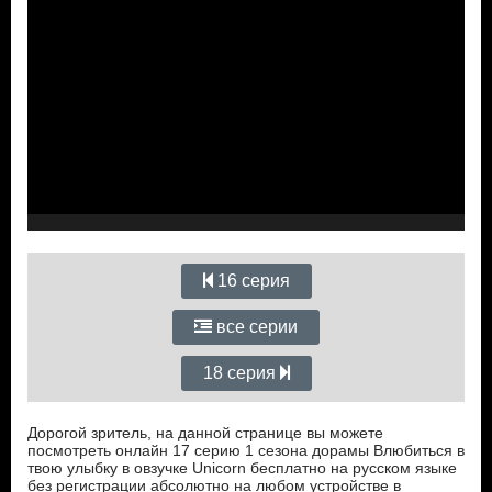
16 серия
все серии
18 серия
Дорогой зритель, на данной странице вы можете
посмотреть онлайн 17 серию 1 сезона дорамы Влюбиться в
твою улыбку в овзучке Unicorn бесплатно на русском языке
без регистрации абсолютно на любом устройстве в