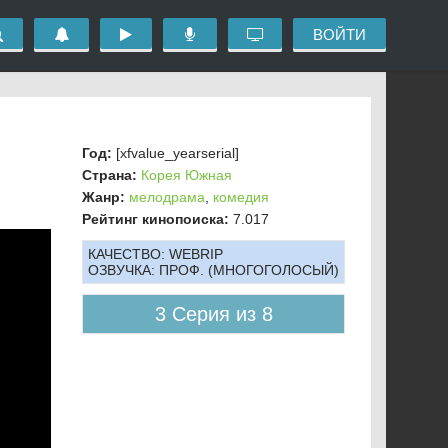
ВОЙТИ
Год:
[xfvalue_yearserial]
Страна:
Корея Южная
Жанр:
мелодрама
,
комедия
Рейтинг кинопоиска:
7.017
КАЧЕСТВО:
WEBRIP
ОЗВУЧКА:
ПРОФ. (МНОГОГОЛОСЫЙ)
3 Серия из 8