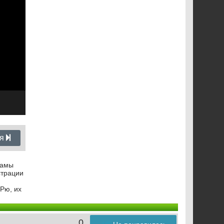
ия
рамы
страции
Рю, их
0