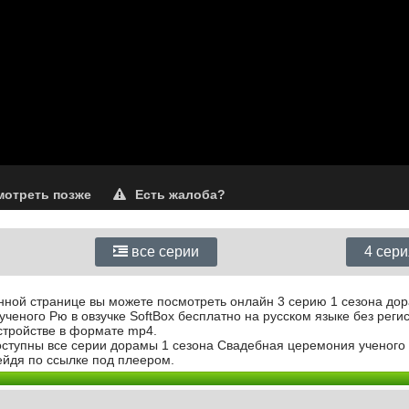
отреть позже
Есть жалоба?
все серии
4 сер
анной странице вы можете посмотреть онлайн 3 серию 1 сезона до
ченого Рю в овзучке SoftBox бесплатно на русском языке без реги
стройстве в формате mp4.
доступны все серии дорамы 1 сезона Свадебная церемония ученого 
йдя по ссылке под плеером.