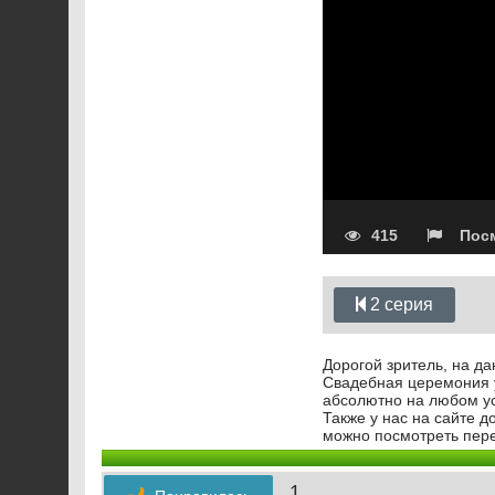
415
Посм
2 серия
Дорогой зритель, на д
Свадебная церемония у
абсолютно на любом у
Также у нас на сайте 
можно посмотреть пере
1