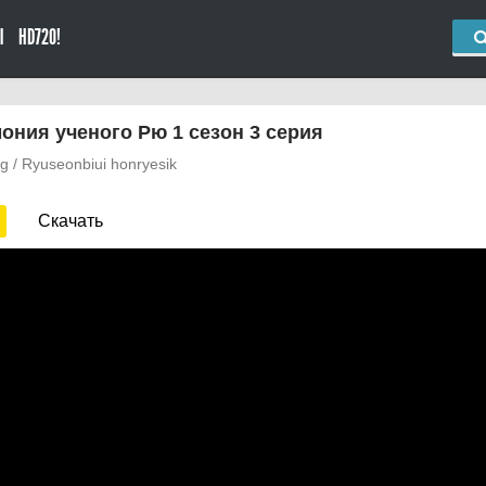
Ы
HD720!
ония ученого Рю 1 сезон 3 серия
 / Ryuseonbiui honryesik
Скачать