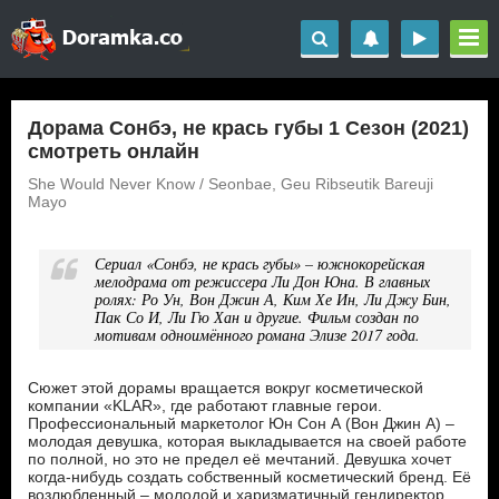
Дорама Сонбэ, не крась губы 1 Сезон (2021)
смотреть онлайн
She Would Never Know / Seonbae, Geu Ribseutik Bareuji
Mayo
Сериал «Сонбэ, не крась губы» – южнокорейская
мелодрама от режиссера Ли Дон Юна. В главных
ролях: Ро Ун, Вон Джин А, Ким Хе Ин, Ли Джу Бин,
Пак Со И, Ли Гю Хан и другие. Фильм создан по
мотивам одноимённого романа Элизе 2017 года.
Сюжет этой дорамы вращается вокруг косметической
компании «KLAR», где работают главные герои.
Профессиональный маркетолог Юн Сон А (Вон Джин А) –
молодая девушка, которая выкладывается на своей работе
по полной, но это не предел её мечтаний. Девушка хочет
когда-нибудь создать собственный косметический бренд. Её
возлюбленный – молодой и харизматичный гендиректор