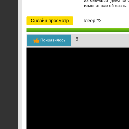
её мечтаний. Девушка х
изменит всю ей жизнь.
Онлайн просмотр
Плеер #2
6
Понравилось