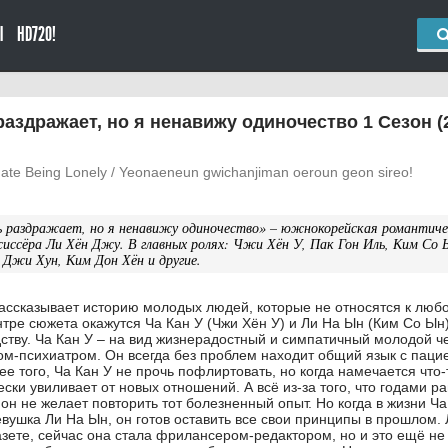
Ы
HD720!
аздражает, но я ненавижу одиночество 1 Сезон (
 Hate Being Lonely / Yeonaeneun gwichanjiman oeroun geon sireo!
ь раздражает, но я ненавижу одиночество» – южнокорейская романтиче
иссёра Ли Хён Джу. В главных ролях: Чжи Хён У, Пак Гон Иль, Ким Со 
 Джи Хун, Ким Дон Хён и другие.
ассказывает историю молодых людей, которые не относятся к лю
нтре сюжета окажутся Ча Кан У (Чжи Хён У) и Ли На Ын (Ким Со Ын)
дству. Ча Кан У – на вид жизнерадостный и симпатичный молодой ч
ом-психиатром. Он всегда без проблем находит общий язык с паци
е того, Ча Кан У не прочь пофлиртовать, но когда намечается что-
ески увиливает от новых отношений. А всё из-за того, что годами ра
он не желает повторить тот болезненный опыт. Но когда в жизни Ча
вушка Ли На Ын, он готов оставить все свои принципы в прошлом.
азете, сейчас она стала фрилансером-редактором, но и это ещё не