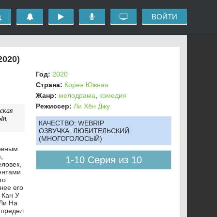
ВОЙТИ
2020)
Год:
2020
Страна:
Корея Южная
Жанр:
мелодрама
,
комедия
Режиссер:
Ли Хён Джу
ская
Ын,
КАЧЕСТВО:
WEBRIP
ОЗВУЧКА:
ЛЮБИТЕЛЬСКИЙ
(МНОГОГОЛОСЫЙ)
бовным
,
1-10 Серия из 10
еловек,
ентами
то
нее его
 Кан У
 Ли На
 предел