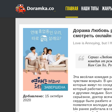
ГЛАВНАЯ
НАШИ ТОПЫ
ЖАНР
Дорама Любовь р
смотреть онлайн
Love is Annoying, but I
Сериал «Любов
комедия от реж
Ким Сан Хо, Ро
Эта весёлая комедия р
чувствам всерьёз. В це
которые живут по сосе
ЗАВЕРШЕНА
который работает врач
и другими людьми. Боле
Добавлено:
15 октября
серьёзное, доктор всяч
2020
сердце было разбито и 
появляется молодая де
Ын ранее работала в г