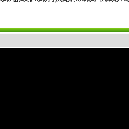
отела бы стать писателем и добиться известности. Но встреча с с