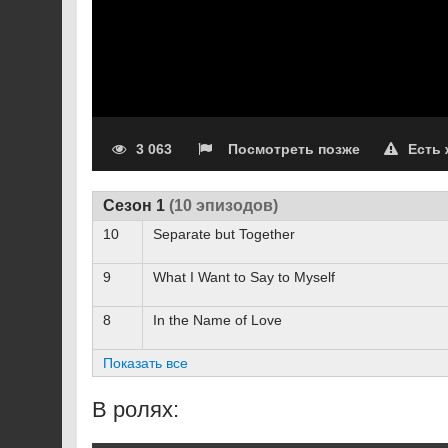
3 063
Посмотреть позже
Есть
Сезон 1
(10 эпизодов)
10
Separate but Together
9
What I Want to Say to Myself
8
In the Name of Love
Показать все
В ролях: