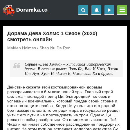
Дорама Дева Холмс 1 Сезон (2020)
смотреть онлайн
Maiden Holmes / Shao Nu Da Ren
Сериал «Дева Холмс» – китайская историческая
драма. В главных ролях: Чэнь Яо, Ван И Чжэ, Чжан
Инь Лун, Хуан И, Чжан Е, Чжан Лин Хэ и другие.
Действие сюжета этой костюмированной дорамы
разворачивается в 6-м веке нашей эры. Главный герой
фильма – молодой принц Ци, благородный человек и
успешный военачальник, который предан своей стране и
стоит на защите слабых. Когда Ци узнал, что его родной
брат жаждет власти, то он ради мира в государстве решил
уйти с его пути и не претендовать на трон. Однако Ци
решат во всём разобраться. Он принимает личность Пэй
Чжао и начинает собственное расследование придворных
интриг. На этом пути он встречает молодого детектива Су