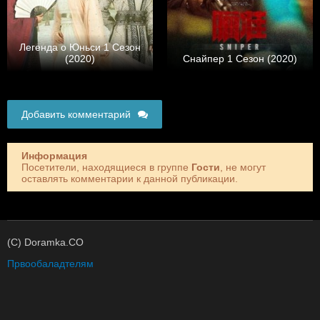
Легенда о Юньси 1 Сезон
(2020)
Снайпер 1 Сезон (2020)
Добавить комментарий
Информация
Посетители, находящиеся в группе
Гости
, не могут
оставлять комментарии к данной публикации.
(C) Doramka.CO
Првообаладтелям