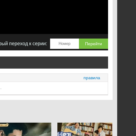
ый переход к серии:
Перейти
правила
.