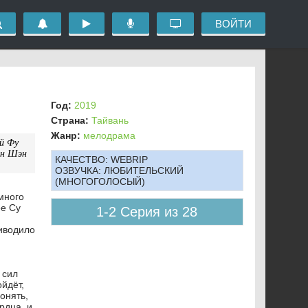
ВОЙТИ
Год:
2019
Страна:
Тайвань
Жанр:
мелодрама
й Фу
эн Шэн
КАЧЕСТВО:
WEBRIP
ОЗВУЧКА:
ЛЮБИТЕЛЬСКИЙ
(МНОГОГОЛОСЫЙ)
много
ее Су
1-2 Серия из 28
риводило
 сил
йдёт,
онять,
рдца, и