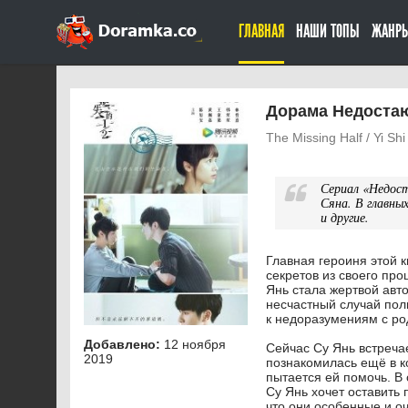
ГЛАВНАЯ
НАШИ ТОПЫ
ЖАНР
Дорама Недостаю
The Missing Half / Yi Shi
Сериал «Недос
Сяна. В главны
и другие.
Главная героиня этой 
секретов из своего пр
Янь стала жертвой авт
несчастный случай пол
к недоразумениям с ро
Добавлено:
12 ноября
Сейчас Су Янь встреча
2019
познакомилась ещё в ко
пытается ей помочь. В
Су Янь хочет оставить
что они особенные и оч