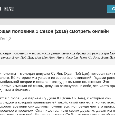
Ы
HD720!
щая половина 1 Сезон (2019) смотреть онлайн
 De 1,2
тающая половина» – тайванская романтическая драма от режиссёра Сю
х ролях: Хуан Пэй Цзя, Ван Цзя Лян, Линь Чжэ Си, Чэнь Си Ань, Хань Ш
киноленты – молодая девушка Су Янь (Хуан Пэй Цзя), которая таит 
ошлого. Её историю мы узнаем из серии воспоминаний. Годами ран
омобильной аварии и попала в затруднительное положение. Этот
ностью изменил её жизнь, девушка замкнулась в себе, что часто п
дными и близкими.
ется с любящим парнем Лу Джин Ю (Чэнь Си Ань), с которым они
лледже и который принимает ей такой, какой она есть, но изо всех
 скором времени они должны пожениться, но прежде чем это произо
 прошлое в прошлом. Она пишет записки своим друзьям, давая им п
ень важны для неё. Все люди в жизни Су Янь имеют частичку её се