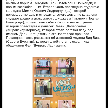
бывшим парнем Танхуном (Той Патомпон Рыончайди) и
новым возлюбленным. Вторая часть посвящена студентке
колледжа Мими (Ютапич Индраджундра), которой
некомфортно вдали от родительского дома, но когда она
слушает радио и знакомится с ди-джеем Титаном (Прачая
Руангродж), то чувствует себя в безопасности. Третья
история повествует о Данглек Саеян (Лапассалан
Джиравехсунторнкул), которая стала богатой леди под
именем Дарин и тщательно скрывает своё прошлое.
Последняя часть расскажет об известной модели Вид Вива
(Сароча Буринтр), которая влюбляется в охранника
общежития Фая (Джираю Лаонмани).