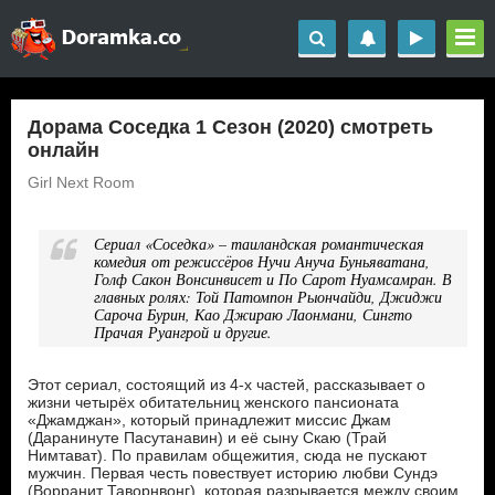
Дорама Соседка 1 Сезон (2020) смотреть
онлайн
Girl Next Room
Сериал «Соседка» – таиландская романтическая
комедия от режиссёров Нучи Ануча Буньяватана,
Голф Сакон Вонсинвисет и По Сарот Нуамсамран. В
главных ролях: Той Патомпон Рыончайди, Джиджи
Сароча Бурин, Као Джираю Лаонмани, Сингто
Прачая Руангрой и другие.
Этот сериал, состоящий из 4-х частей, рассказывает о
жизни четырёх обитательниц женского пансионата
«Джамджан», который принадлежит миссис Джам
(Даранинуте Пасутанавин) и её сыну Скаю (Трай
Нимтават). По правилам общежития, сюда не пускают
мужчин. Первая честь повествует историю любви Сундэ
(Ворранит Таворнвонг), которая разрывается между своим