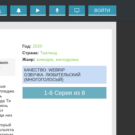
ВОЙТИ
Год:
2020
Страна:
Таиланд
Жанр:
комедия
,
мелодрама
ават.
т
КАЧЕСТВО:
WEBRIP
ОЗВУЧКА:
ЛЮБИТЕЛЬСКИЙ
(МНОГОГОЛОСЫЙ)
рые
олледжа
1-6 Серия из 8
ь
гда Ти
рень
от
еди них
оторый
ультета
хитипум