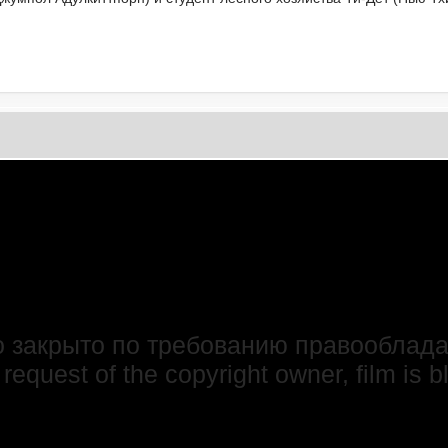
 закрыто по требованию правооблада
 request of the copyright owner, film is 