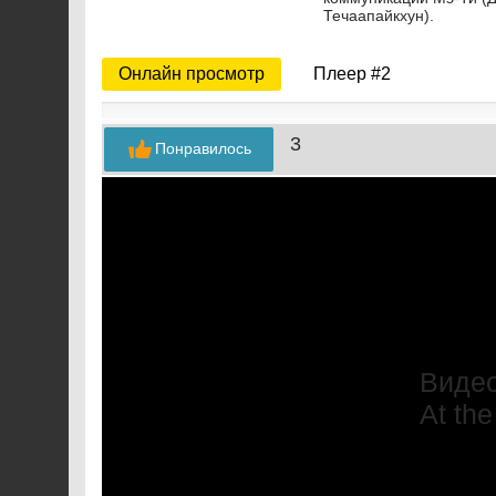
Течаапайкхун).
Онлайн просмотр
Плеер #2
3
Понравилось
Видео
At the