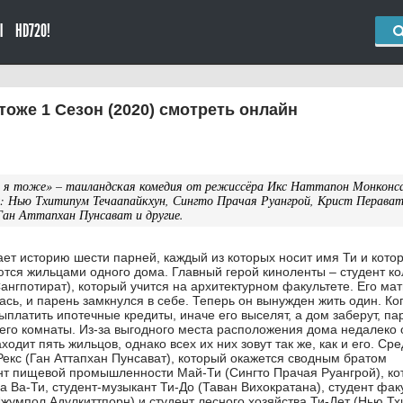
Ы
HD720!
 тоже 1 Сезон (2020) смотреть онлайн
и я тоже» – таиландская комедия от режиссёра Икс Наттапон Монконс
х: Нью Тхитипум Течаапайкхун, Сингто Прачая Руангрой, Крист Перава
ан Аттапхан Пунсават и другие.
ает историю шести парней, каждый из которых носит имя Ти и кото
тся жильцами одного дома. Главный герой киноленты – студент к
ангпотират), который учится на архитектурном факультете. Его мат
сь, и парень замкнулся в себе. Теперь он вынужден жить один. Ко
выплатить ипотечные кредиты, иначе его выселят, а дом заберут, па
 его комнаты. Из-за выгодного места расположения дома недалеко 
ходит пять жильцов, однако всех их них зовут так же, как и его. Ср
Рекс (Ган Аттапхан Пунсават), который окажется сводным братом
нт пищевой промышленности Май-Ти (Сингто Прачая Руангрой), к
а Ва-Ти, студент-музыкант Ти-До (Таван Вихократана), студент фак
жумпол Адулкиттпорн) и студент лесного хозяйства Ти-Дет (Нью Т