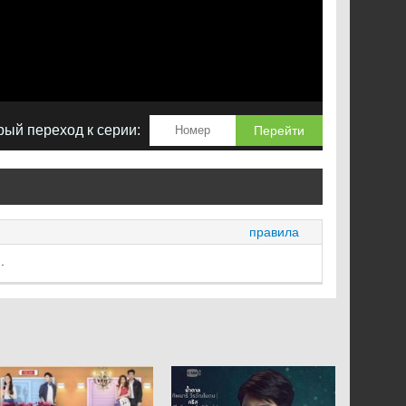
ый переход к серии:
Перейти
правила
.