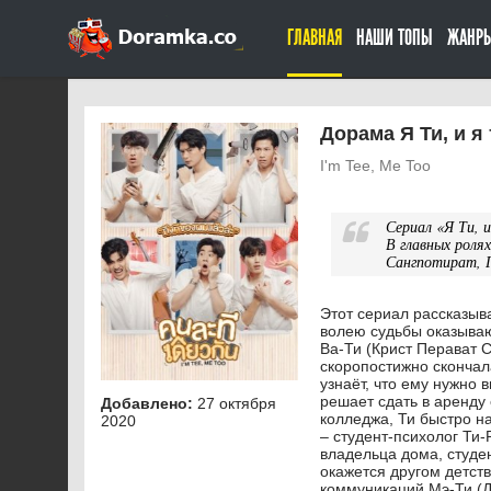
ГЛАВНАЯ
НАШИ ТОПЫ
ЖАНР
Дорама Я Ти, и я
I'm Tee, Me Too
Сериал «Я Ти, 
В главных роля
Сангпотират, Г
Этот сериал рассказыв
волею судьбы оказываю
Ва-Ти (Крист Перават С
скоропостижно скончала
узнаёт, что ему нужно 
решает сдать в аренду
Добавлено:
27 октября
колледжа, Ти быстро на
2020
– студент-психолог Ти-
владельца дома, студе
окажется другом детств
коммуникаций Мэ-Ти (Д