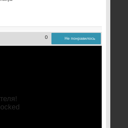
0
Не понравилось
теля!
blocked