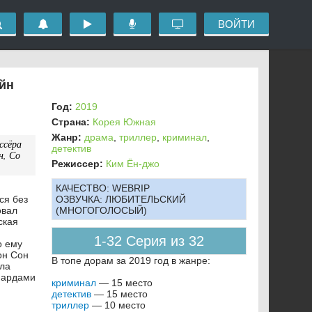
ВОЙТИ
айн
Год:
2019
Страна:
Корея Южная
Жанр:
драма
,
триллер
,
криминал
,
ссёра
детектив
н, Со
Режиссер:
Ким Ён-джо
КАЧЕСТВО:
WEBRIP
ся без
ОЗВУЧКА:
ЛЮБИТЕЛЬСКИЙ
овал
(МНОГОГОЛОСЫЙ)
ская
1-32 Серия из 32
о ему
он Сон
В топе дорам за 2019 год в жанре:
ала
лиардами
криминал
— 15 место
детектив
— 15 место
триллер
— 10 место