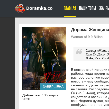
ГЛАВНАЯ
НАШИ ТОПЫ
ЖАНР
Дорама Женщина 
Woman of 9.9 Billion
Сериал «Женщи
Ким Ён Джо. В 
И Ан, Хён У и д
В центре этой истории 
работы, когда против н
распространению корру
новость – ему сообщают
скончался. Детектив ре
ЗАВЕРШЕНА
не стоили. Расследова
Ён (Чо Ё Чжон), котора
Добавлено:
05 марта
свидетелем аварии на 
2020
вон. Недолго думая, о
необдуманного поступка