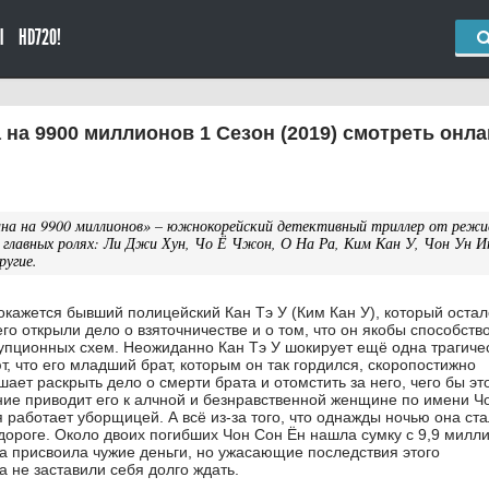
Ы
HD720!
на 9900 миллионов 1 Сезон (2019) смотреть онл
на на 9900 миллионов» – южнокорейский детективный триллер от режи
главных ролях: Ли Джи Хун, Чо Ё Чжон, О На Ра, Ким Кан У, Чон Ун И
ругие.
окажется бывший полицейский Кан Тэ У (Ким Кан У), который остал
его открыли дело о взяточничестве и о том, что он якобы способств
пционных схем. Неожиданно Кан Тэ У шокирует ещё одна трагиче
, что его младший брат, которым он так гордился, скоропостижно
шает раскрыть дело о смерти брата и отомстить за него, чего бы эт
ние приводит его к алчной и безнравственной женщине по имени Ч
я работает уборщицей. А всё из-за того, что однажды ночью она ст
дороге. Около двоих погибших Чон Сон Ён нашла сумку с 9,9 мил
на присвоила чужие деньги, но ужасающие последствия этого
 не заставили себя долго ждать.