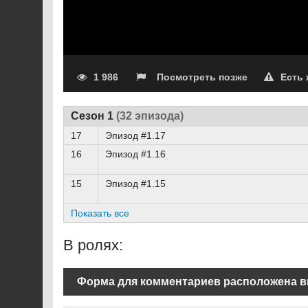
1 986
Посмотреть позже
Есть
Сезон 1
(32 эпизода)
17
Эпизод #1.17
16
Эпизод #1.16
15
Эпизод #1.15
Показать все
В ролях:
Форма для комментариев расположена в