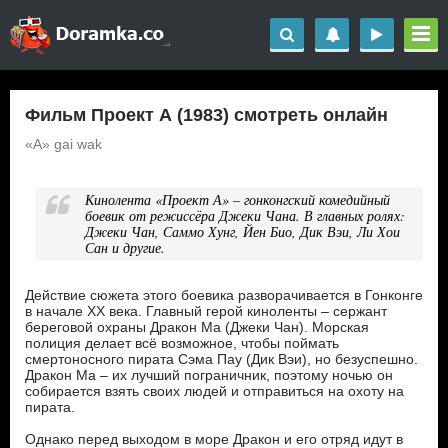
Фильм Проект А (1983) смотреть онлайн
«A» gai wak
Кинолента «Проект А» – гонконгский комедийный
боевик от режиссёра Джеки Чана. В главных ролях:
Джеки Чан, Саммо Хунг, Йен Био, Дик Вэи, Ли Хои
Сан и другие.
Действие сюжета этого боевика разворачивается в Гонконге
в начале ХХ века. Главный герой киноленты – сержант
береговой охраны Дракон Ма (Джеки Чан). Морская
полиция делает всё возможное, чтобы поймать
смертоносного пирата Сэма Пау (Дик Вэи), но безуспешно.
Дракон Ма – их лучший пограничник, поэтому ночью он
собирается взять своих людей и отправиться на охоту на
пирата.
Однако перед выходом в море Дракон и его отряд идут в