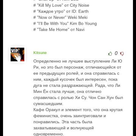
# "Kill My Love" от City Noise
# "Каждое утро" от ID: Earth
# "Now or Never" Weki Meki
# "I'll Be With You" Kim Bo Young
# "Take Me Home" от Navi
Kitsune
0
Определенно не лучшее выступление Ли Ю
Ри, но это был персонаж, отличающийся от
ее предыдущих ролей, и она справилась с
ним, каждый кусочек был интересен, пока
дуга не стала раздражающей. Рада, что Ли
Мин Ён стала лучше, она отлично
справилась с ролью Хи Су. Чон Сан Хун был
сумасшедшим.
Кафе Оракул и элемент того, что она крутая
феминистка, очень заинтриговали и
понравились. Эта часть была
захватывающей и волнующей
одновременно.