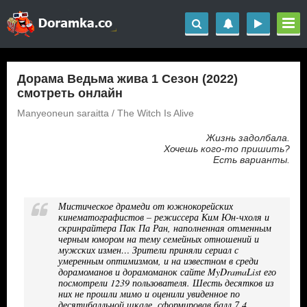
Дорама Ведьма жива 1 Сезон (2022)
смотреть онлайн
Manyeoneun saraitta / The Witch Is Alive
Жизнь задолбала.
Хочешь кого-то пришить?
Есть варианты.
Мистическое драмеди от южнокорейских
кинематографистов – режиссера Ким Юн-чхоля и
скринрайтера Пак Па Ран, наполненная отменным
черным юмором на тему семейных отношений и
мужских измен… Зрители приняли сериал с
умеренным оптимизмом, и на известном в среди
дорамоманов и дорамоманок сайте MyDramaList его
посмотрели 1239 пользователя. Шесть десятков из
них не прошли мимо и оценили увиденное по
десятибалльной шкале, сформировав балл 7.4.