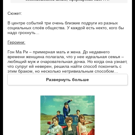
Сюжет:
В центре событий три очень близкие подруги из разных
социальных слоёв общества. У каждой есть некто, кого бы
надо грохнуть…
Героини:
Гон Ма Ри – примерная мать и жена. До недавнего
времени женщина полагала, что у нее идеальная семья –
любящий муж и очаровательная дочка. Но когда она узнает,
что супруг ей неверен, решила найти способ покончить с
этим браком, но несколько нетривиальным способом…
Развернуть больше
Чхэ Хи Су – вышла замуж за сына известного чеболя. Роль
невестки в таких богатых и влиятельных семьях незавидна,
если она сама не происходит из другого клана чеболей…
Так что бедняжке приходится всем угождать, и именно на
ней лежат все обязанности по уходу за сварливой
свекровью, которая к тому же страдает болезнью
Альцгеймера. Кроме того, сам муж к ней холоден, все
время проводит в своей страховой компании, в то время,
как сама женщина страстно хочет забеременеть и хоть
этим сохранить свою семью. Однажды свекровь делает ей
страшное, но заманчивое предложение…