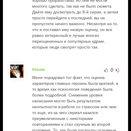
хорошо проработаны, но они не могли
многого сделать, так как не было сюжета.
Дайте ему досмотреть до 8-й серии, а затем
просто перейдите к последней, вы не
пропустите ничего важного. Несмотря на то,
что я поставил ему низкую оценку, он все
равно интересный и лучше многих
переоцененных и популярных кдрам,
которые люди смотрят просто так.
Kitsune
0
Меня порадовал тот факт, что оценка
характеров главных героинь была краткой, в
то время как психология поведения была
более подробной. Снижение уровня
написания могло быть результатом
неопытности в работе со стрессом или чем-
то еще, из-за чего сериал казался
преувеличенным с некоторыми
повторениями и стал скучным во второй
половине. То, как были раскрыты основные