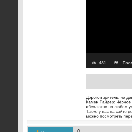
481
Посм
Дорогой зритель, на д
Камен Райдер: Чёрное с
абсолютно на любом у
Также у нас на сайте 
можно посмотреть пере
0