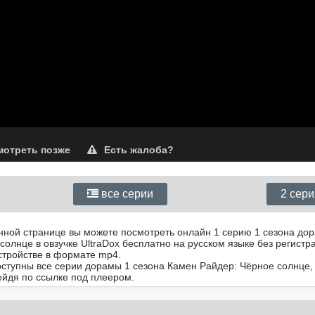
отреть позже
Есть жалоба?
все серии
2 сер
анной странице вы можете посмотреть онлайн 1 серию 1 сезона до
олнце в овзучке UltraDox бесплатно на русском языке без регистр
стройстве в формате mp4.
доступны все серии дорамы 1 сезона Камен Райдер: Чёрное солнце,
йдя по ссылке под плеером.