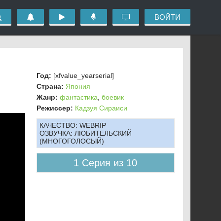
ВОЙТИ
Год:
[xfvalue_yearserial]
Страна:
Япония
Жанр:
фантастика
,
боевик
Режиссер:
Кадзуя Сираиси
КАЧЕСТВО:
WEBRIP
ОЗВУЧКА:
ЛЮБИТЕЛЬСКИЙ
(МНОГОГОЛОСЫЙ)
1 Серия из 10