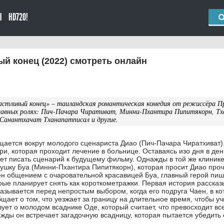
Ы
HD720!
й конец (2022) смотреть онлайн
стливый конец» – таиландская романтическая комедия от режиссёра П
лавных ролях: Пич-Пачара Чиративат, Минни-Пхантира Пипитякорн, Т
Санантхачат Тханапатписал и другие.
ается вокруг молодого сценариста Диао (Пич-Пачара Чиратхиват)
ри, которая проходит лечение в больнице. Оставаясь изо дня в ден
ет писать сценарий к будущему фильму. Однажды в той же клинике
ушку Буа (Минни-Пхантира Пипитякорн), которая просит Диао проч
н общением с очаровательной красавицей Буа, главный герой пиш
рые планирует снять как короткометражки. Первая история рассказ
казывается перед непростым выбором, когда его подруга Чаен, в к
щает о том, что уезжает за границу на длительное время, чтобы уч
ует о молодом всаднике Оде, который считает, что превосходит все
жды он встречает загадочную всадницу, которая пытается убедить 