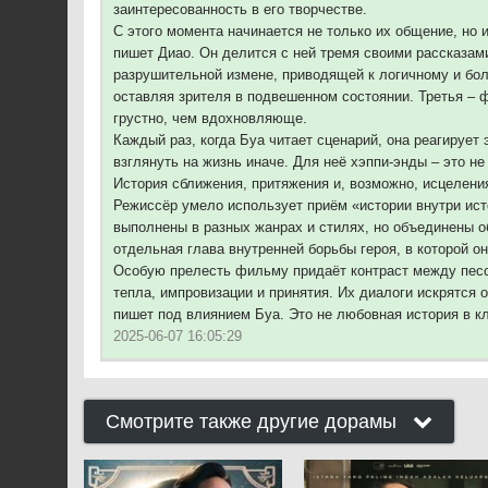
заинтересованность в его творчестве.
С этого момента начинается не только их общение, но и
пишет Диао. Он делится с ней тремя своими рассказами
разрушительной измене, приводящей к логичному и бол
оставляя зрителя в подвешенном состоянии. Третья – ф
грустно, чем вдохновляюще.
Каждый раз, когда Буа читает сценарий, она реагирует
взглянуть на жизнь иначе. Для неё хэппи-энды – это н
История сближения, притяжения и, возможно, исцелени
Режиссёр умело использует приём «истории внутри ис
выполнены в разных жанрах и стилях, но объединены о
отдельная глава внутренней борьбы героя, в которой о
Особую прелесть фильму придаёт контраст между песси
тепла, импровизации и принятия. Их диалоги искрятся
пишет под влиянием Буа. Это не любовная история в кл
2025-06-07 16:05:29
Смотрите также другие дорамы