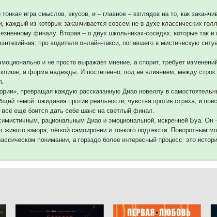
 тонкая игра смыслов, вкусов, и – главное – взглядов на то, как заканчи
, каждый из которых заканчивается совсем не в духе классических голл
езненному финалу. Вторая – о двух школьниках-соседях, которые так и 
энтезийная: про водителя онлайн-такси, попавшего в мистическую ситуа
 эмоционально и не просто выражает мнение, а спорит, требует изменени
е клише, а форма надежды. И постепенно, под её влиянием, между строк
я.
тории», превращая каждую рассказанную Диао новеллу в самостоятельн
бщей темой: ожидания против реальности, чувства против страха, и пои
н всё ещё боится дать себе шанс на светлый финал.
мистичным, рациональным Диао и эмоциональной, искренней Буа. Он – ч
 от живого юмора, лёгкой самоиронии и тонкого подтекста. Поворотным 
ассическом понимании, а гораздо более интересный процесс: это истори