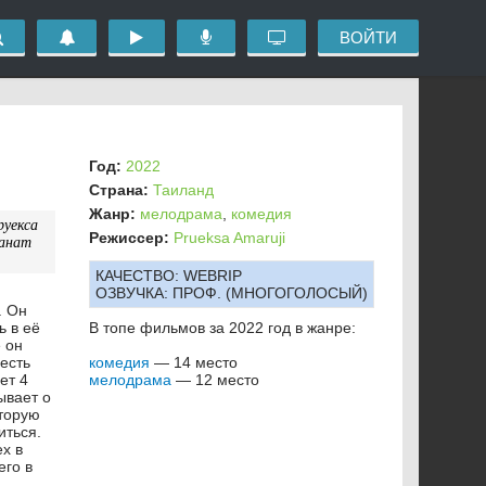
ВОЙТИ
Год:
2022
Страна:
Таиланд
Жанр:
мелодрама
,
комедия
руекса
Режиссер:
Prueksa Amaruji
ханат
КАЧЕСТВО:
WEBRIP
ОЗВУЧКА:
ПРОФ. (МНОГОГОЛОСЫЙ)
. Он
ь в её
В топе фильмов за 2022 год в жанре:
 он
есть
комедия
— 14 место
ет 4
мелодрама
— 12 место
ывает о
оторую
иться.
х в
его в