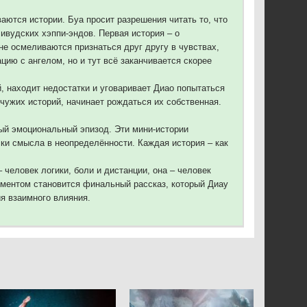
ваются истории. Буа просит разрешения читать то, что
ивудских хэппи-эндов. Первая история – о
не осмеливаются признаться друг другу в чувствах,
цию с ангелом, но и тут всё заканчивается скорее
й, находит недостатки и уговаривает Диао попытаться
 чужих историй, начинает рождаться их собственная.
ый эмоциональный эпизод. Эти мини-истории
ски смысла в неопределённости. Каждая история – как
еловек логики, боли и дистанции, она – человек
моментом становится финальный рассказ, который Диау
я взаимного влияния.