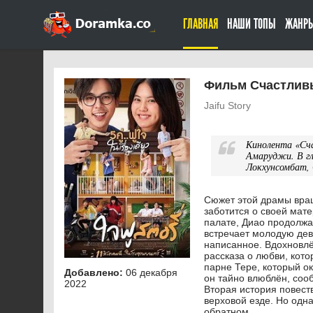
ГЛАВНАЯ
НАШИ ТОПЫ
ЖАНР
Фильм Счастливы
Jaifu Story
Кинолента «Сча
Амаруджи. В г
Локхунсомбат, 
Сюжет этой драмы вращ
заботится о своей мате
палате, Диао продолжа
встречает молодую дев
написанное. Вдохновлё
рассказа о любви, кото
парне Тере, который о
Добавлено:
06 декабря
он тайно влюблён, сооб
2022
Вторая история повеств
верховой езде. Но одна
обратном.