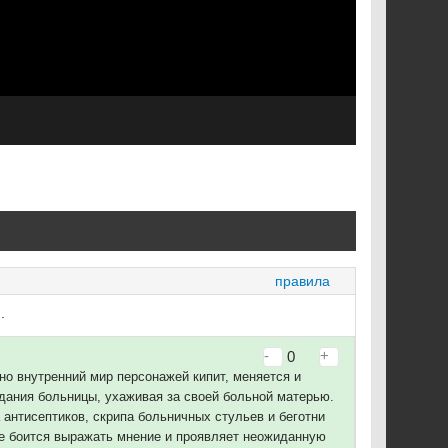
правила
.
-
+
0
о внутренний мир персонажей кипит, меняется и
идания больницы, ухаживая за своей больной матерью.
 антисептиков, скрипа больничных стульев и беготни
не боится выражать мнение и проявляет неожиданную