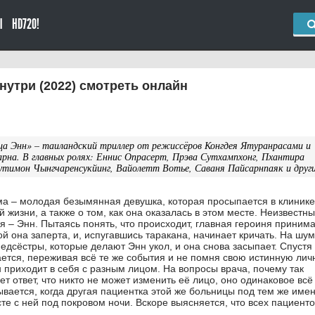
Ы
HD720!
утри (2022) смотреть онлайн
а Энн» – таиландский триллер от режиссёров Конгдея Ятуранрасами и
рна. В главных ролях: Еннис Опрасерт, Прэва Сутхампхонг, Пхантира
тимон Чынгчаренсукйинг, Вайолетт Вотье, Саваня Пайсарнпаяк и други
а – молодая безымянная девушка, которая просыпается в клинике
й жизни, а также о том, как она оказалась в этом месте. Неизвестны
я – Энн. Пытаясь понять, что происходит, главная героиня приним
рой она заперта, и, испугавшись таракана, начинает кричать. На шум
едсёстры, которые делают Энн укол, и она снова засыпает. Спустя
ется, переживая всё те же события и не помня свою истинную лич
 приходит в себя с разным лицом. На вопросы врача, почему так
ет ответ, что никто не может изменить её лицо, оно одинаковое всё
вается, когда другая пациентка этой же больницы под тем же име
те с ней под покровом ночи. Вскоре выясняется, что всех пациенто