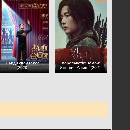
Найди свой голос
Королевство зомби:
(2020)
История Ашинь (2021)