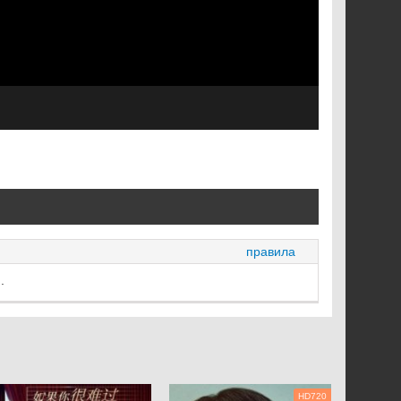
правила
.
HD720