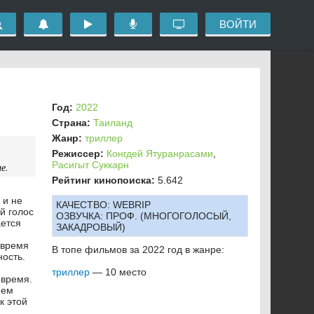
ВОЙТИ
Год:
2022
Страна:
Таиланд
Жанр:
триллер
Режиссер:
Конгдей Ятуранрасами
,
Расигыт Суккарн
е.
Рейтинг кинопоиска:
5.642
 и не
КАЧЕСТВО:
WEBRIP
й голос
ОЗВУЧКА:
ПРОФ. (МНОГОГОЛОСЫЙ,
ается
ЗАКАДРОВЫЙ)
 время
В топе фильмов за 2022 год в жанре:
ность.
триллер
— 10 место
 время.
нем
к этой