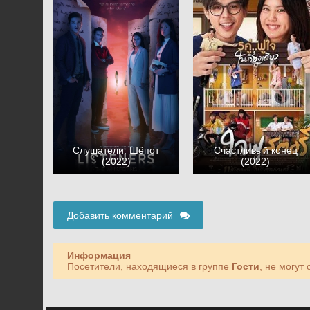
Слушатели: Шёпот
Счастливый конец
(2022)
(2022)
Добавить комментарий
Информация
Посетители, находящиеся в группе
Гости
, не могут