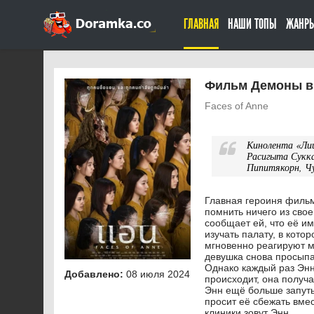
ГЛАВНАЯ
НАШИ ТОПЫ
ЖАНР
Фильм Демоны вн
Faces of Anne
Кинолента «Лиц
Расигыта Сукка
Пипитякорн, Чу
Главная героиня фильм
помнить ничего из свое
сообщает ей, что её им
изучать палату, в кото
мгновенно реагируют м
девушка снова просыпа
Однако каждый раз Энн
Добавлено:
08 июля 2024
происходит, она получа
Энн ещё больше запуты
просит её сбежать вмес
клиники зовут Энн.