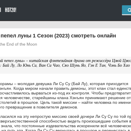
Ы
HD720!
пепел луны 1 Сезон (2023) смотреть онлайн
l the End of the Moon
й пепел луны» – китайская фэнтезийная драма от режиссёра Цзюй Цзюэ
х: Бай Лу, Ло Юнь Си, Ван Си Чао, Сяо Шунь Яо, Гэн Е Тин, Чэнь Бо Хао
дорамы – молодая девушка Ли Су Су (Бай Лу), которая приходится
энъян. Когда миром начали править демоны, этот клан стал единс
посчастливилось вырваться из-под их контроля. Чтобы предотвратит
ия человечестве, старейшины клана Хэнъян принимают решение от
 столетий в прошлое. Цель такой миссии – найти человека по имени
его превращение в повелителя демонов.
гласился на эту непростую миссию своей дочери Ли Су Су по той п
сверхъестественной способностью видеть произошедшие события 
 знала, что постоянные издевательства искоренили всё человеческ
 на путь зла. Когда Ли Су Су вернулась в прошлое и перенеслась в