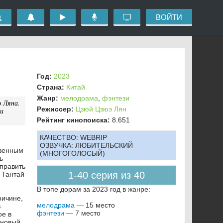
ВОЙТИ
Год:
2023
Страна:
Китай
Жанр:
мелодрама
,
фэнтези
 Ляна.
Режиссер:
Цзюй Цзюэ Лян
 и
Рейтинг кинопоиска:
8.651
КАЧЕСТВО:
WEBRIP
ОЗВУЧКА:
ЛЮБИТЕЛЬСКИЙ
твенным
(МНОГОГОЛОСЫЙ)
ь
править
1-40 серия из 40
 Тантай
В топе дорам за 2023 год в жанре:
ричине,
мелодрама
— 15 место
в
фэнтези
— 7 место
ое в
 новый