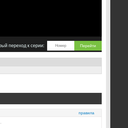
ый переход к серии:
Перейти
правила
.