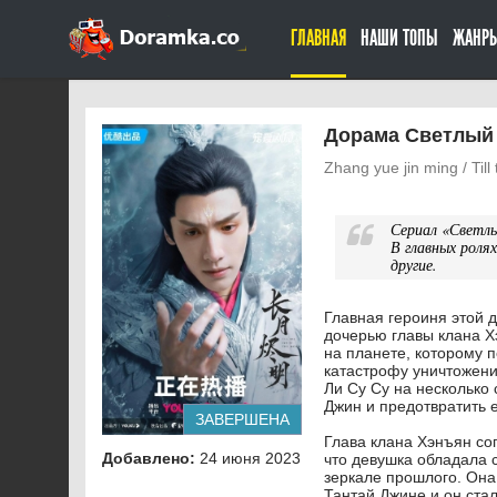
ГЛАВНАЯ
НАШИ ТОПЫ
ЖАНР
Дорама Светлый 
Zhang yue jin ming / Til
Сериал «Светлы
В главных роля
другие.
Главная героиня этой 
дочерью главы клана Х
на планете, которому 
катастрофу уничтожен
Ли Су Су на несколько
Джин и предотвратить 
ЗАВЕРШЕНА
Глава клана Хэнъян со
Добавлено:
24 июня 2023
что девушка обладала 
зеркале прошлого. Она
Тантай Джине и он стал