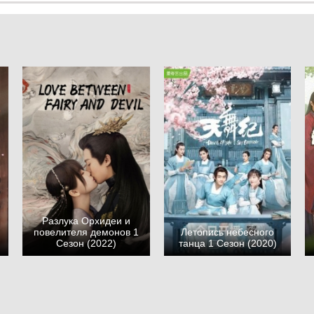
Разлука Орхидеи и
повелителя демонов 1
Летопись небесного
Сезон (2022)
танца 1 Сезон (2020)