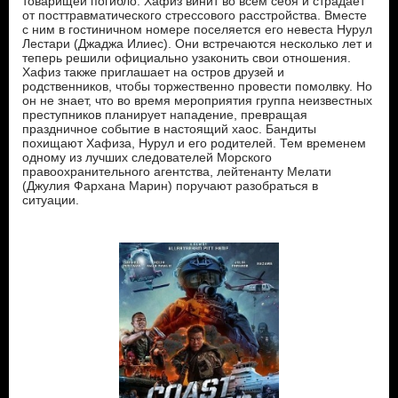
товарищей погибло. Хафиз винит во всём себя и страдает
от посттравматического стрессового расстройства. Вместе
с ним в гостиничном номере поселяется его невеста Нурул
Лестари (Джаджа Илиес). Они встречаются несколько лет и
теперь решили официально узаконить свои отношения.
Хафиз также приглашает на остров друзей и
родственников, чтобы торжественно провести помолвку. Но
он не знает, что во время мероприятия группа неизвестных
преступников планирует нападение, превращая
праздничное событие в настоящий хаос. Бандиты
похищают Хафиза, Нурул и его родителей. Тем временем
одному из лучших следователей Морского
правоохранительного агентства, лейтенанту Мелати
(Джулия Фархана Марин) поручают разобраться в
ситуации.