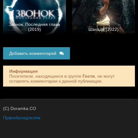
Звонок. Последняя глава
(2019)
Шахада (2022)
Добавить комментарий
Информация
Посетители, находящиеся в группе
Гости
, не могут
оставлять комментарии к данной публикации.
(C) Doramka.CO
Првообаладтелям