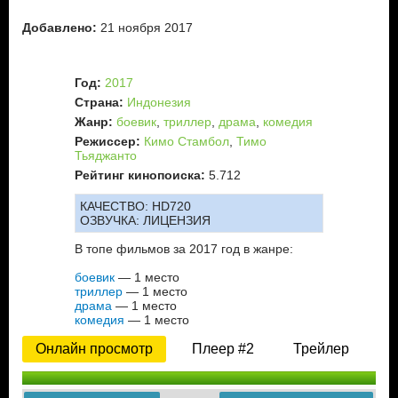
Добавлено:
21 ноября 2017
Год:
2017
Страна:
Индонезия
Жанр:
боевик
,
триллер
,
драма
,
комедия
Режиссер:
Кимо Стамбол
,
Тимо
Тьяджанто
Рейтинг кинопоиска:
5.712
КАЧЕСТВО:
HD720
ОЗВУЧКА:
ЛИЦЕНЗИЯ
В топе фильмов за 2017 год в жанре:
боевик
— 1 место
триллер
— 1 место
драма
— 1 место
комедия
— 1 место
Онлайн просмотр
Плеер #2
Трейлер