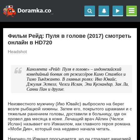
Фильм Рейд: Пуля в голове (2017) смотреть
онлайн в HD720
Headshot
Кинолента «Рейд: Пуля в голове» – индонезийский
комедийный боевик от режиссёров Кимо Стамбол и
Тимо Тьяджанто. В главных ролях: Ико Ювайс,
Джулия Эстелл, Челси Ислан, Эпи Куснандар, Зак Ли,
Санни Пан и другие.
Неизвестного мужчину (Ико Ювайс) выбросило на берег
возле рыбацкой хижины. Затем его, покрытого шрамами и с
тяжелым ранением головы, доставили в больницу, где он
провел два месяца в коме. Лечащий врач Айлин (Челси
Ислан) называет его Измаилом, как главного героя романа
«Моби Дик», который она недавно начала читать.
Наконец-то Измаил просыпается, но он страдает амнезией,