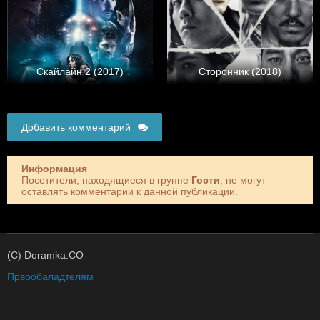
Скайлайн 2 (2017)
Сторонник (2018)
Добавить комментарий
Информация
Посетители, находящиеся в группе
Гости
, не могут
оставлять комментарии к данной публикации.
(C) Doramka.CO
Првообаладтелям