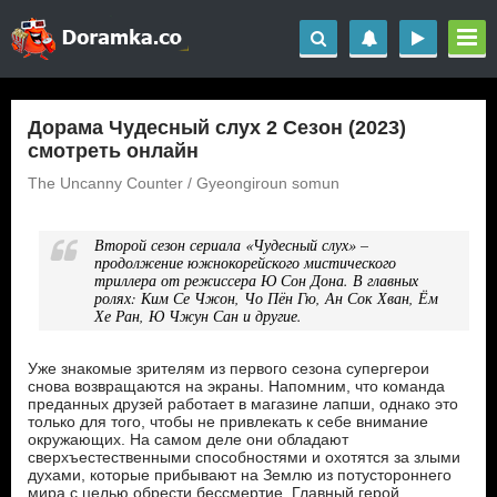
Дорама Чудесный слух 2 Сезон (2023)
смотреть онлайн
The Uncanny Counter / Gyeongiroun somun
Второй сезон сериала «Чудесный слух» –
продолжение южнокорейского мистического
триллера от режиссера Ю Сон Дона. В главных
ролях: Ким Се Чжон, Чо Пён Гю, Ан Сок Хван, Ём
Хе Ран, Ю Чжун Сан и другие.
Уже знакомые зрителям из первого сезона супергерои
снова возвращаются на экраны. Напомним, что команда
преданных друзей работает в магазине лапши, однако это
только для того, чтобы не привлекать к себе внимание
окружающих. На самом деле они обладают
сверхъестественными способностями и охотятся за злыми
духами, которые прибывают на Землю из потустороннего
мира с целью обрести бессмертие. Главный герой