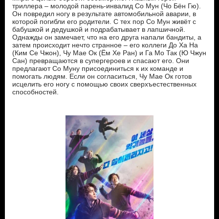
триллера – молодой парень-инвалид Со Мун (Чо Бён Гю).
Он повредил ногу в результате автомобильной аварии, в
которой погибли его родители. С тех пор Со Мун живёт с
бабушкой и дедушкой и подрабатывает в лапшичной.
Однажды он замечает, что на его друга напали бандиты, а
затем происходит нечто странное – его коллеги До Ха На
(Ким Се Чжон), Чу Мае Ок (Ём Хе Ран) и Га Мо Так (Ю Чжун
Сан) превращаются в супергероев и спасают его. Они
предлагают Со Муну присоединиться к их команде и
помогать людям. Если он согласиться, Чу Мае Ок готов
исцелить его ногу с помощью своих сверхъестественных
способностей.